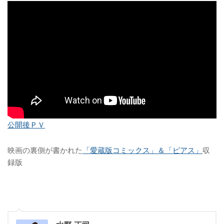
公開後ＰＶ
映画の裏側が書かれた
「愛蔵版コミックス」＆「ピアス」
収
録版