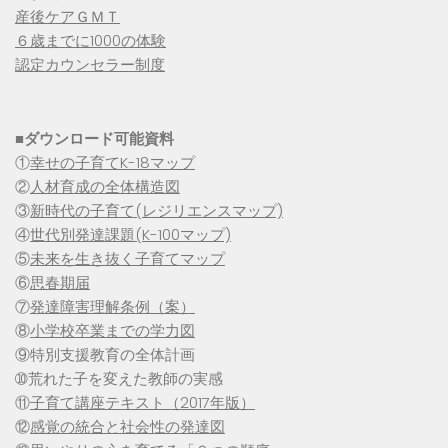
産後ケアＧＭＴ
６歳までに1000の体験
認定カウンセラー制度
■
ダウンロード可能資料
①
幸せの子育てK-18マップ
②
人材育成の全体構造図
③
新時代の子育て(レジリエンスマップ)
④
世代別発達課題(K-100マップ)
⑤
未来を生き抜く子育てマップ
⑥
思春期届
⑦
発達障害理解条例（案）
⑧
小学校卒業までの学力図
⑨特別支援教育の全体計画
➉荒れた子を変えた教師の実感
⑪
子育て講座テキスト（2017年版）
⑫
感覚の統合と社会性の発達図