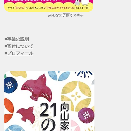
みんなの子育てスキル
■
事業の説明
■
寄付について
■
プロフィール