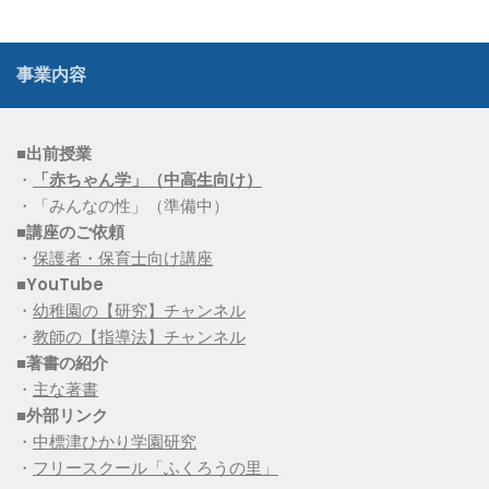
事業内容
■出前授業
・
「赤ちゃん学」（中高生向け）
・「みんなの性」（準備中）
■講座のご依頼
・
保護者・保育士向け講座
■YouTube
・
幼稚園の【研究】チャンネル
・
教師の【指導法】チャンネル
■
著書の紹介
・
主な著書
■
外部リンク
・
中標津ひかり学園研究
・
フリースクール「ふくろうの里」