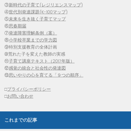
③
新時代の子育て(レジリエンスマップ)
④
世代別発達課題(K-100マップ)
⑤
未来を生き抜く子育てマップ
⑥
思春期届
⑦
発達障害理解条例（案）
⑧
小学校卒業までの学力図
⑨特別支援教育の全体計画
➉荒れた子を変えた教師の実感
⑪
子育て講座テキスト（2017年版）
⑫
感覚の統合と社会性の発達図
⑬
思いやりの心を育てる「９つの順序」
□
プライバシーポリシー
□
お問い合わせ
これまでの記事