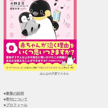
みんなの子育てスキル
■
事業の説明
■
寄付について
■
プロフィール