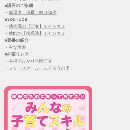
■講座のご依頼
・
保護者・保育士向け講座
■YouTube
・
幼稚園の【研究】チャンネル
・
教師の【指導法】チャンネル
■
著書の紹介
・
主な著書
■
外部リンク
・
中標津ひかり学園研究
・
フリースクール「ふくろうの里」