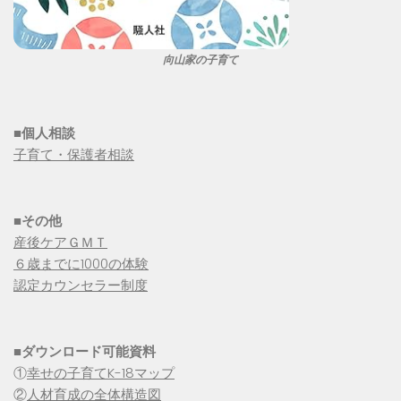
向山家の子育て
■個人相談
子育て・保護者相談
■その他
産後ケアＧＭＴ
６歳までに1000の体験
認定カウンセラー制度
■
ダウンロード可能資料
①
幸せの子育てK-18マップ
②
人材育成の全体構造図