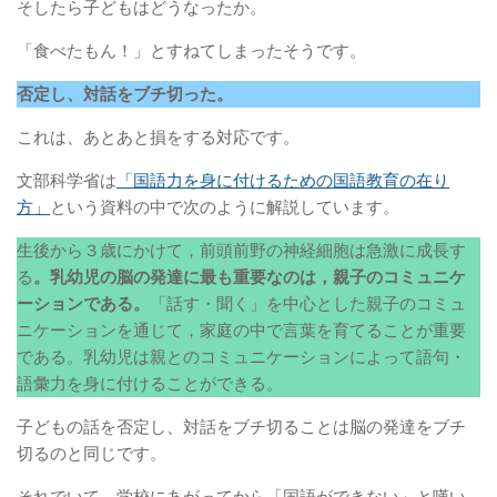
そしたら子どもはどうなったか。
「食べたもん！」とすねてしまったそうです。
否定し、対話をブチ切った。
これは、あとあと損をする対応です。
文部科学省は
「国語力を身に付けるための国語教育の在り
方」
という資料の中で次のように解説しています。
生後から３歳にかけて，前頭前野の神経細胞は急激に成長す
る
。乳幼児の脳の発達に最も重要なのは，親子のコミュニケ
ーションである。
「話す・聞く」を中心とした親子のコミュ
ニケーションを通じて，家庭の中で言葉を育てることが重要
である。乳幼児は親とのコミュニケーションによって語句・
語彙力を身に付けることができる。
子どもの話を否定し、対話をブチ切ることは脳の発達をブチ
切るのと同じです。
それでいて、学校にあがってから「国語ができない」と嘆い