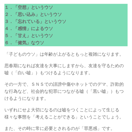
１．「空想」というウソ
２．「思い込み」というウソ
３．「忘れている」というウソ
４．「感情」によるウソ
５．「甘え」というウソ
６．「健気」なウソ
「子どものウソ」は年齢が上がるともっと複雑になります。
思春期になれば友達を大事にしますから、友達を守るための
嘘（「白い嘘」）もつけるようになります。
その一方で、ＳＮＳでの誹謗中傷やネットでのデマ、詐欺的
な行為など、社会的な犯罪につながる嘘（「黒い嘘」）もつ
けるようになります。
いずれにせよ大切になるのは嘘をつくことによって生じる
様々な事態を「考えることができる」ということでしょう。
また、その時に常に必要とされるのが「罪悪感」です。