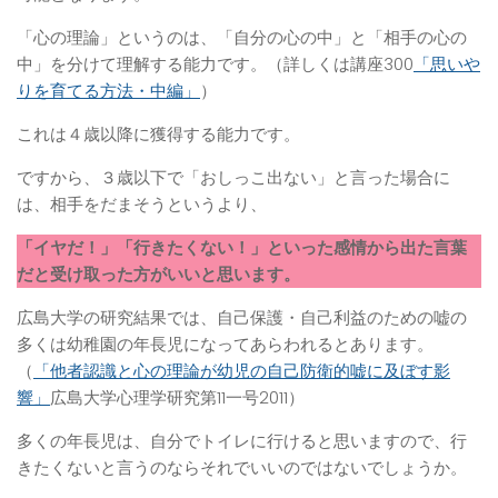
「心の理論」というのは、「自分の心の中」と「相手の心の
中」を分けて理解する能力です。（詳しくは講座300
「思いや
りを育てる方法・中編」
）
これは４歳以降に獲得する能力です。
ですから、３歳以下で「おしっこ出ない」と言った場合に
は、相手をだまそうというより、
「イヤだ！」「行きたくない！」といった感情から出た言葉
だと受け取った方がいいと思います。
広島大学の研究結果では、自己保護・自己利益のための嘘の
多くは幼稚園の年長児になってあらわれるとあります。
（
「他者認識と心の理論が幼児の自己防衛的嘘に及ぼす影
響」
広島大学心理学研究第11一号2011）
多くの年長児は、自分でトイレに行けると思いますので、行
きたくないと言うのならそれでいいのではないでしょうか。