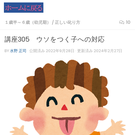
コンテンツへスキップ
１歳半～６歳（幼児期）
/
正しい叱り方
10
講座305 ウソをつく子への対応
BY
水野 正司
· 公開済み
2022年9月28日
· 更新済み
2024年2月27日