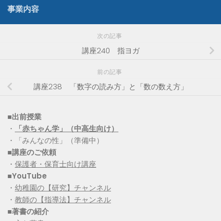
事業内容
次の記事
講座240 指ヨガ
前の記事
講座238 「数字の読み方」と「数の数え方」
■出前授業
・
「赤ちゃん学」（中高生向け）
・「みんなの性」（準備中）
■講座のご依頼
・
保護者・保育士向け講座
■YouTube
・
幼稚園の【研究】チャンネル
・
教師の【指導法】チャンネル
■
著書の紹介