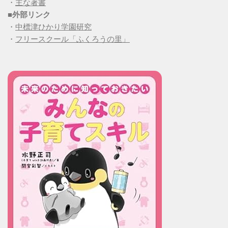
・
主な著書
■
外部リンク
・
中標津ひかり学園研究
・
フリースクール「ふくろうの里」