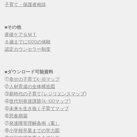
子育て・保護者相談
■その他
産後ケアＧＭＴ
６歳までに1000の体験
認定カウンセラー制度
■
ダウンロード可能資料
①
幸せの子育てK-18マップ
②
人材育成の全体構造図
③
新時代の子育て(レジリエンスマップ)
④
世代別発達課題(K-100マップ)
⑤
未来を生き抜く子育てマップ
⑥
思春期届
⑦
発達障害理解条例（案）
⑧
小学校卒業までの学力図