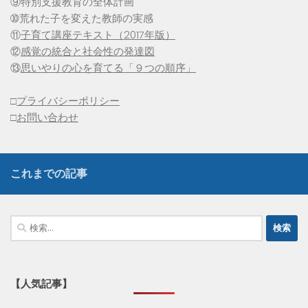
⑨特別支援教育の全体計画
➉荒れた子を変えた教師の実感
⑪
子育て講座テキスト（2017年版）
⑫
感覚の統合と社会性の発達図
⑬
思いやりの心を育てる「９つの順序」
□
プライバシーポリシー
□
お問い合わせ
これまでの記事
検
索:
【人気記事】