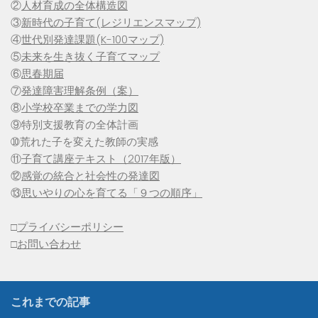
②
人材育成の全体構造図
③
新時代の子育て(レジリエンスマップ)
④
世代別発達課題(K-100マップ)
⑤
未来を生き抜く子育てマップ
⑥
思春期届
⑦
発達障害理解条例（案）
⑧
小学校卒業までの学力図
⑨特別支援教育の全体計画
➉荒れた子を変えた教師の実感
⑪
子育て講座テキスト（2017年版）
⑫
感覚の統合と社会性の発達図
⑬
思いやりの心を育てる「９つの順序」
□
プライバシーポリシー
□
お問い合わせ
これまでの記事