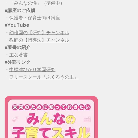
・「みんなの性」（準備中）
■講座のご依頼
・
保護者・保育士向け講座
■YouTube
・
幼稚園の【研究】チャンネル
・
教師の【指導法】チャンネル
■
著書の紹介
・
主な著書
■
外部リンク
・
中標津ひかり学園研究
・
フリースクール「ふくろうの里」