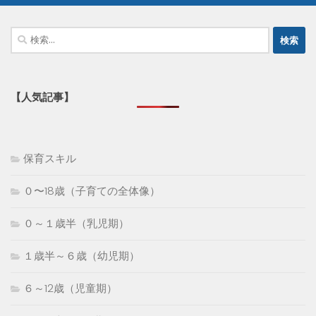
検
索:
【人気記事】
保育スキル
０〜18歳（子育ての全体像）
０～１歳半（乳児期）
１歳半～６歳（幼児期）
６～12歳（児童期）