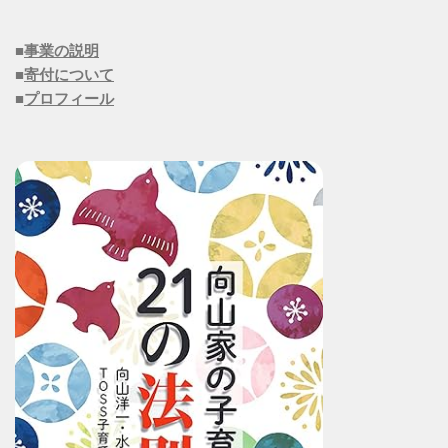
■
事業の説明
■
寄付について
■
プロフィール