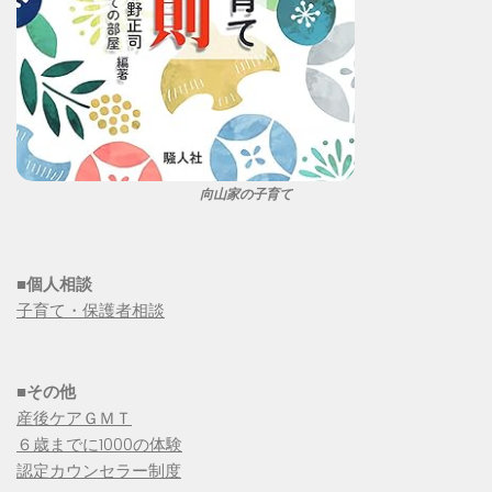
向山家の子育て
■個人相談
子育て・保護者相談
■その他
産後ケアＧＭＴ
６歳までに1000の体験
認定カウンセラー制度