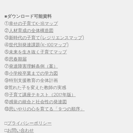
■
ダウンロード可能資料
①
幸せの子育てK-18マップ
②
人材育成の全体構造図
③
新時代の子育て(レジリエンスマップ)
④
世代別発達課題(K-100マップ)
⑤
未来を生き抜く子育てマップ
⑥
思春期届
⑦
発達障害理解条例（案）
⑧
小学校卒業までの学力図
⑨特別支援教育の全体計画
➉荒れた子を変えた教師の実感
⑪
子育て講座テキスト（2017年版）
⑫
感覚の統合と社会性の発達図
⑬
思いやりの心を育てる「９つの順序」
□
プライバシーポリシー
□
お問い合わせ