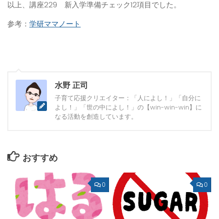
以上、講座229 新入学準備チェック12項目でした。
参考：
学研ママノート
水野 正司
子育て応援クリエイター：「人によし！」「自分に
よし！」「世の中によし！」の【win-win-win】に
なる活動を創造しています。
おすすめ
0
0