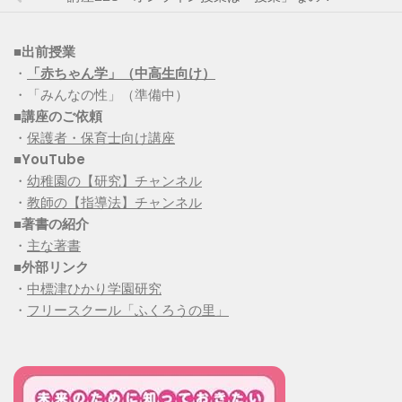
■出前授業
・
「赤ちゃん学」（中高生向け）
・「みんなの性」（準備中）
■講座のご依頼
・
保護者・保育士向け講座
■YouTube
・
幼稚園の【研究】チャンネル
・
教師の【指導法】チャンネル
■
著書の紹介
・
主な著書
■
外部リンク
・
中標津ひかり学園研究
・
フリースクール「ふくろうの里」