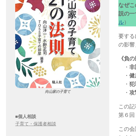
なぜこ
説の一
ル
）
要する
の影響
《負の
・
非
・
健
・
犯
・
攻
向山家の子育て
この記
第６回
■個人相談
子育て・保護者相談
この会