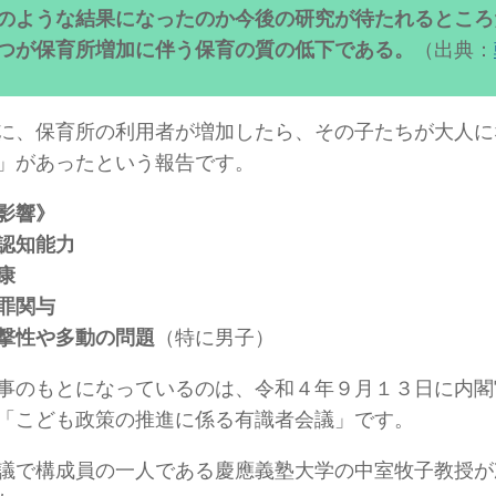
のような結果になったのか今後の研究が待たれるところ
つが保育所増加に伴う保育の質の低下である。
（出典：
に、保育所の利用者が増加したら、その子たちが大人に
」があったという報告です。
影響》
認知能力
康
罪関与
撃性や多動の問題
（特に男子）
事のもとになっているのは、令和４年９月１３日に内閣
「こども政策の推進に係る有識者会議」です。
議で構成員の一人である慶應義塾大学の中室牧子教授が