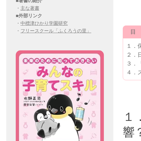
■
著書の紹介
・
主な著書
■
外部リンク
・
中標津ひかり学園研究
・
フリースクール「ふくろうの里」
目 
１．
２．
３．
４．
１
響