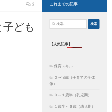
2
これまでの記事
検
と子ども
索:
【人気記事】
保育スキル
０〜18歳（子育ての全体
像）
０～１歳半（乳児期）
１歳半～６歳（幼児期）