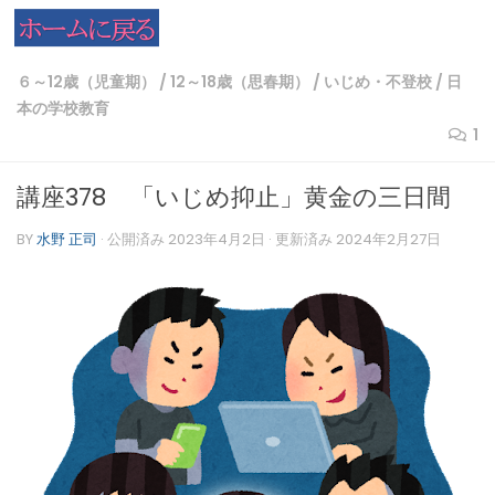
コンテンツへスキップ
６～12歳（児童期）
/
12～18歳（思春期）
/
いじめ・不登校
/
日
本の学校教育
1
講座378 「いじめ抑止」黄金の三日間
BY
水野 正司
· 公開済み
2023年4月2日
· 更新済み
2024年2月27日