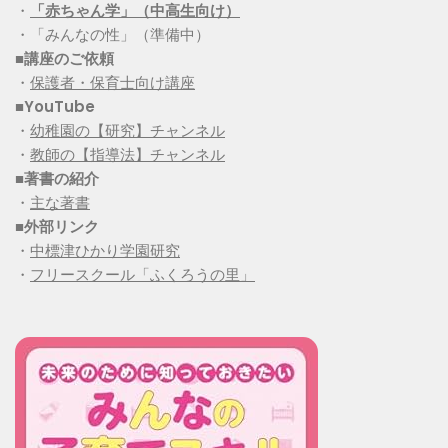
・
「赤ちゃん学」（中高生向け）
・「みんなの性」（準備中）
■講座のご依頼
・
保護者・保育士向け講座
■YouTube
・
幼稚園の【研究】チャンネル
・
教師の【指導法】チャンネル
■
著書の紹介
・
主な著書
■
外部リンク
・
中標津ひかり学園研究
・
フリースクール「ふくろうの里」