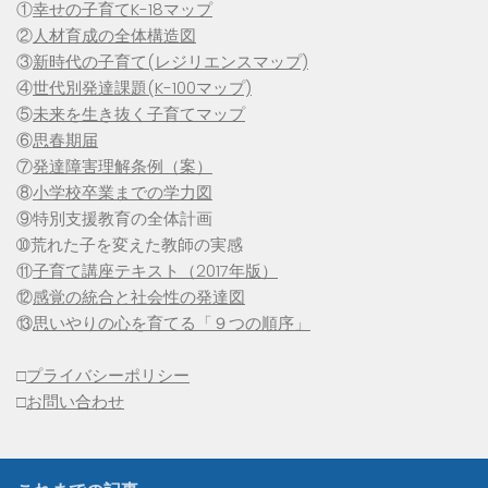
①
幸せの子育てK-18マップ
②
人材育成の全体構造図
③
新時代の子育て(レジリエンスマップ)
④
世代別発達課題(K-100マップ)
⑤
未来を生き抜く子育てマップ
⑥
思春期届
⑦
発達障害理解条例（案）
⑧
小学校卒業までの学力図
⑨特別支援教育の全体計画
➉荒れた子を変えた教師の実感
⑪
子育て講座テキスト（2017年版）
⑫
感覚の統合と社会性の発達図
⑬
思いやりの心を育てる「９つの順序」
□
プライバシーポリシー
□
お問い合わせ