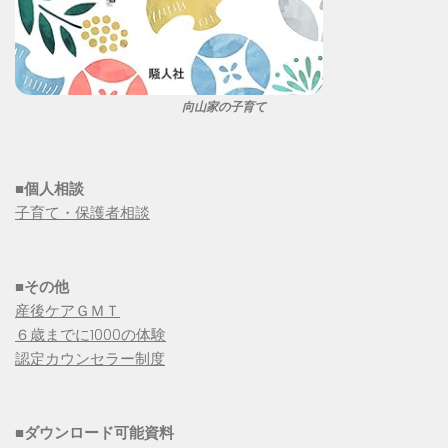
向山家の子育て
■個人相談
子育て・保護者相談
■その他
産後ケアＧＭＴ
６歳までに1000の体験
認定カウンセラー制度
■
ダウンロード可能資料