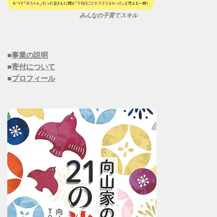
みんなの子育てスキル
■
事業の説明
■
寄付について
■
プロフィール