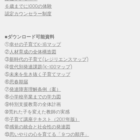
６歳までに1000の体験
認定カウンセラー制度
■
ダウンロード可能資料
①
幸せの子育てK-18マップ
②
人材育成の全体構造図
③
新時代の子育て(レジリエンスマップ)
④
世代別発達課題(K-100マップ)
⑤
未来を生き抜く子育てマップ
⑥
思春期届
⑦
発達障害理解条例（案）
⑧
小学校卒業までの学力図
⑨特別支援教育の全体計画
➉荒れた子を変えた教師の実感
⑪
子育て講座テキスト（2017年版）
⑫
感覚の統合と社会性の発達図
⑬
思いやりの心を育てる「９つの順序」