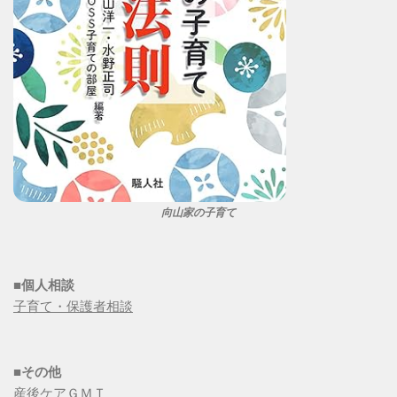
向山家の子育て
■個人相談
子育て・保護者相談
■その他
産後ケアＧＭＴ