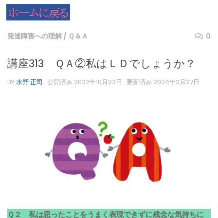
コンテンツへスキップ
発達障害への理解
/
Ｑ＆Ａ
0
講座313 ＱＡ②私はＬＤでしょうか？
BY
水野 正司
· 公開済み
2022年10月23日
· 更新済み
2024年2月27日
Ｑ２ 私は思ったことをうまく表現できずに残念な気持ちに