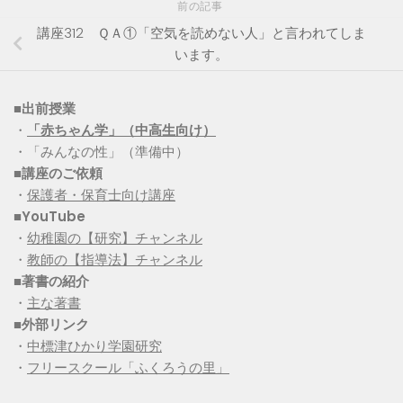
前の記事
講座312 ＱＡ①「空気を読めない人」と言われてしま
います。
■出前授業
・
「赤ちゃん学」（中高生向け）
・「みんなの性」（準備中）
■講座のご依頼
・
保護者・保育士向け講座
■YouTube
・
幼稚園の【研究】チャンネル
・
教師の【指導法】チャンネル
■
著書の紹介
・
主な著書
■
外部リンク
・
中標津ひかり学園研究
・
フリースクール「ふくろうの里」