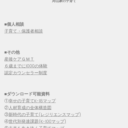
向山家の子育て
■個人相談
子育て・保護者相談
■その他
産後ケアＧＭＴ
６歳までに1000の体験
認定カウンセラー制度
■
ダウンロード可能資料
①
幸せの子育てK-18マップ
②
人材育成の全体構造図
③
新時代の子育て(レジリエンスマップ)
④
世代別発達課題(K-100マップ)