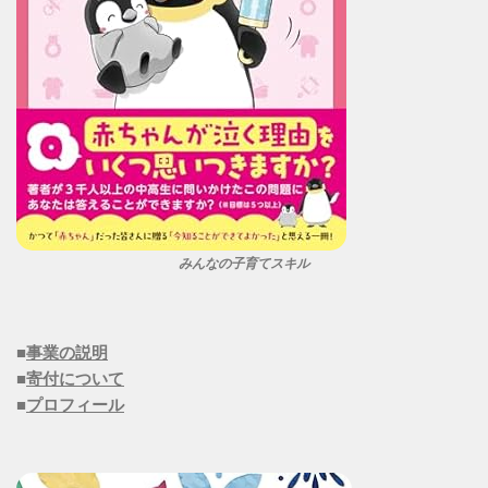
みんなの子育てスキル
■
事業の説明
■
寄付について
■
プロフィール