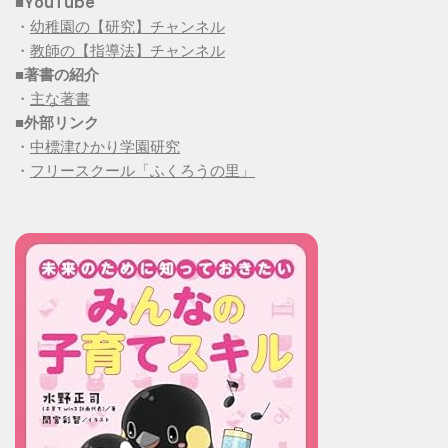
■YouTube
・
幼稚園の【研究】チャンネル
・
教師の【指導法】チャンネル
■
著書の紹介
・
主な著書
■
外部リンク
・
中標津ひかり学園研究
・
フリースクール「ふくろうの里」