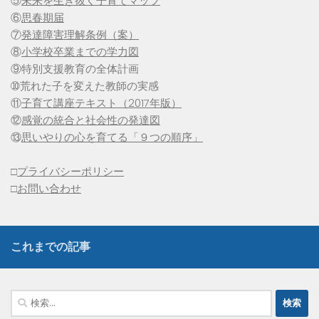
⑤
未来を生き抜く子育てマップ
⑥
思春期届
⑦
発達障害理解条例（案）
⑧
小学校卒業までの学力図
⑨特別支援教育の全体計画
➉荒れた子を変えた教師の実感
⑪
子育て講座テキスト（2017年版）
⑫
感覚の統合と社会性の発達図
⑬
思いやりの心を育てる「９つの順序」
□
プライバシーポリシー
□
お問い合わせ
これまでの記事
検
索: