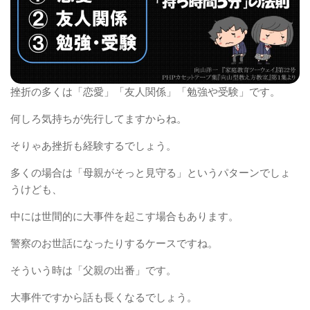
挫折の多くは「恋愛」「友人関係」「勉強や受験」です。
何しろ気持ちが先行してますからね。
そりゃあ挫折も経験するでしょう。
多くの場合は「母親がそっと見守る」というパターンでしょ
うけども、
中には世間的に大事件を起こす場合もあります。
警察のお世話になったりするケースですね。
そういう時は「父親の出番」です。
大事件ですから話も長くなるでしょう。