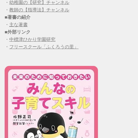
・
幼稚園の【研究】チャンネル
・
教師の【指導法】チャンネル
■
著書の紹介
・
主な著書
■
外部リンク
・
中標津ひかり学園研究
・
フリースクール「ふくろうの里」