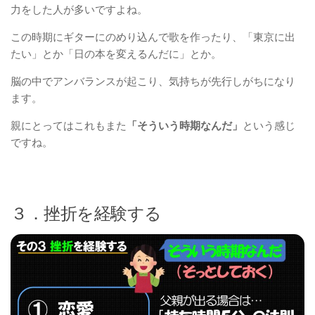
力をした人が多いですよね。
この時期にギターにのめり込んで歌を作ったり、「東京に出
たい」とか「日の本を変えるんだに」とか。
脳の中でアンバランスが起こり、気持ちが先行しがちになり
ます。
親にとってはこれもまた
「そういう時期なんだ」
という感じ
ですね。
３．挫折を経験する