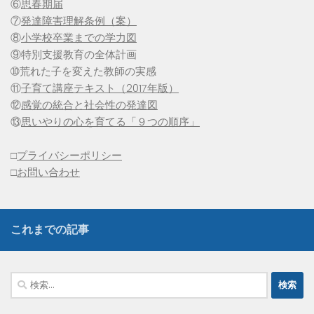
⑥
思春期届
⑦
発達障害理解条例（案）
⑧
小学校卒業までの学力図
⑨特別支援教育の全体計画
➉荒れた子を変えた教師の実感
⑪
子育て講座テキスト（2017年版）
⑫
感覚の統合と社会性の発達図
⑬
思いやりの心を育てる「９つの順序」
□
プライバシーポリシー
□
お問い合わせ
これまでの記事
検
索: