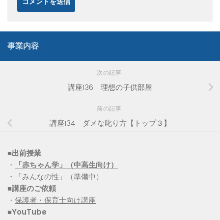
事業内容
次の記事
講座136 理想の子供部屋
前の記事
講座134 ダメな叱り方【トップ３】
■出前授業
・
「赤ちゃん学」（中高生向け）
・「みんなの性」（準備中）
■講座のご依頼
・
保護者・保育士向け講座
■YouTube