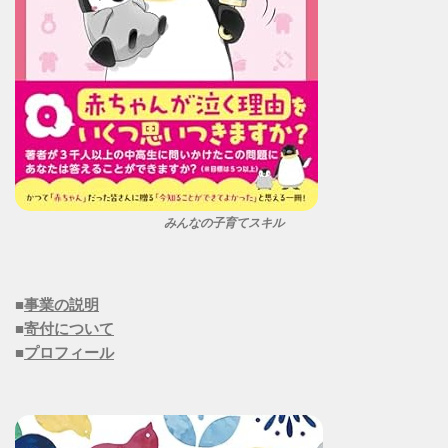
みんなの子育てスキル
■
事業の説明
■
寄付について
■
プロフィール