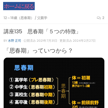
コンテンツへスキップ
12～18歳（思春期）
/
父親学
2
講座135 思春期「５つの特徴」
BY
水野 正司
· 公開済み
2021年7月31日
· 更新済み
2024年2月27日
「思春期」っていつから？