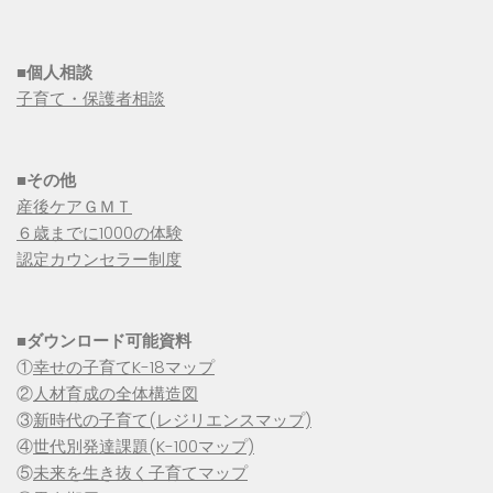
■個人相談
子育て・保護者相談
■その他
産後ケアＧＭＴ
６歳までに1000の体験
認定カウンセラー制度
■
ダウンロード可能資料
①
幸せの子育てK-18マップ
②
人材育成の全体構造図
③
新時代の子育て(レジリエンスマップ)
④
世代別発達課題(K-100マップ)
⑤
未来を生き抜く子育てマップ