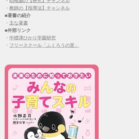
・
幼稚園の【研究】チャンネル
・
教師の【指導法】チャンネル
■
著書の紹介
・
主な著書
■
外部リンク
・
中標津ひかり学園研究
・
フリースクール「ふくろうの里」