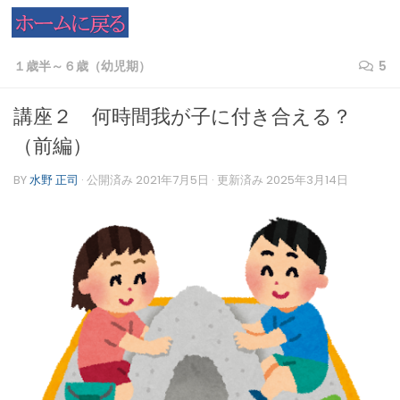
コンテンツへスキップ
１歳半～６歳（幼児期）
5
講座２ 何時間我が子に付き合える？
（前編）
BY
水野 正司
· 公開済み
2021年7月5日
· 更新済み
2025年3月14日