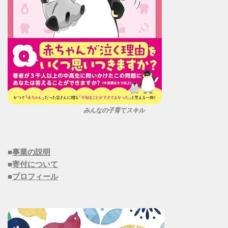
みんなの子育てスキル
■
事業の説明
■
寄付について
■
プロフィール