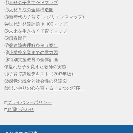
①
幸せの子育てK-18マップ
②
人材育成の全体構造図
③
新時代の子育て(レジリエンスマップ)
④
世代別発達課題(K-100マップ)
⑤
未来を生き抜く子育てマップ
⑥
思春期届
⑦
発達障害理解条例（案）
⑧
小学校卒業までの学力図
⑨特別支援教育の全体計画
➉荒れた子を変えた教師の実感
⑪
子育て講座テキスト（2017年版）
⑫
感覚の統合と社会性の発達図
⑬
思いやりの心を育てる「９つの順序」
□
プライバシーポリシー
□
お問い合わせ