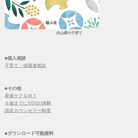
向山家の子育て
■個人相談
子育て・保護者相談
■その他
産後ケアＧＭＴ
６歳までに1000の体験
認定カウンセラー制度
■
ダウンロード可能資料