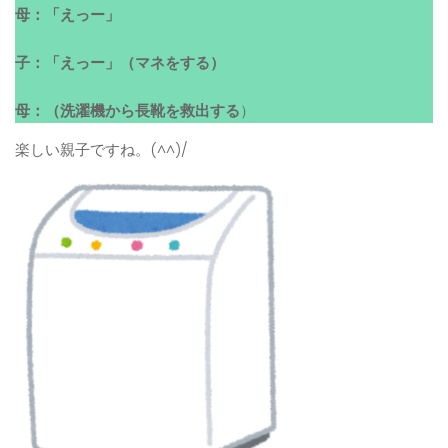
母：「えっー」
子：「えっー」（マネをする）
母：（洗濯機から長靴を救出する
）
楽しい親子ですね。(^^)/