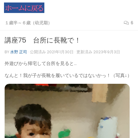
コンテンツへスキップ
１歳半～６歳（幼児期）
6
講座75 台所に長靴で！
BY
水野 正司
· 公開済み
2021年1月30日
· 更新済み
2023年9月3日
外遊びから帰宅して台所を見ると…
なんと！我が子が長靴を履いているではないかっ！（写真↓）