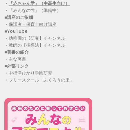
・
「赤ちゃん学」（中高生向け）
・「みんなの性」（準備中）
■講座のご依頼
・
保護者・保育士向け講座
■YouTube
・
幼稚園の【研究】チャンネル
・
教師の【指導法】チャンネル
■
著書の紹介
・
主な著書
■
外部リンク
・
中標津ひかり学園研究
・
フリースクール「ふくろうの里」