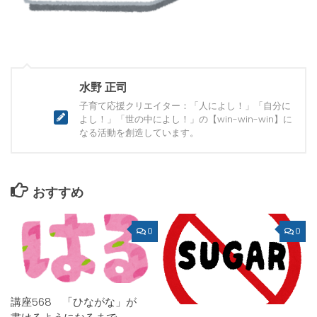
水野 正司
子育て応援クリエイター：「人によし！」「自分に
よし！」「世の中によし！」の【win-win-win】に
なる活動を創造しています。
おすすめ
0
0
講座568 「ひながな」が