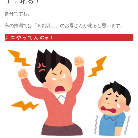
１．叱る！
多分ですね。
私の推測では「８割以上」のお母さんが叱ると思います。
ナ ニ や っ て ん のォ！