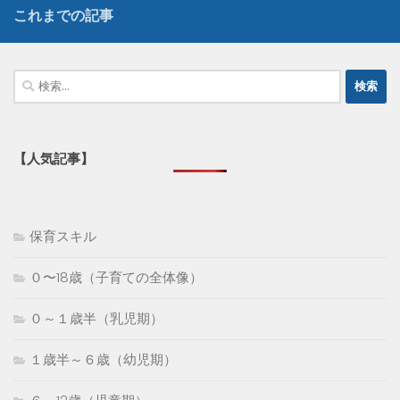
これまでの記事
検
索:
【人気記事】
保育スキル
０〜18歳（子育ての全体像）
０～１歳半（乳児期）
１歳半～６歳（幼児期）