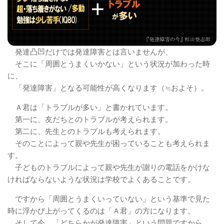
発達凸凹だけでは発達障害とは言いませんが、
そこに「周囲とうまくいかない」という状況が加わった時
に、
「発達障害」となる可能性が高くなります（≒およそ）。
Ａ君は「トラブルが多い」と書かれています。
第一に、友だちとのトラブルが考えられます。
第二に、先生とのトラブルも考えられます。
そのことによって親や先生が困っていることも考えられま
す。
子どものトラブルによって親や先生が謝りの電話をかけな
ければならないような状況は学校でよくあることです。
ですから「周囲とうまくいっていない」という基準で見た
時に浮かび上がってくるのは「Ａ君」の方になります。
そして今、「どちらかが発達障害」という問題ですから、