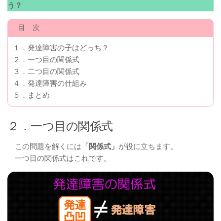
う？
目 次
１．発達障害の子はどっち？
２．一つ目の関係式
３．二つ目の関係式
４．発達障害の仕組み
５．まとめ
２．一つ目の関係式
この問題を解くには
「関係式」
が役に立ちます。
一つ目の関係式はこれです。