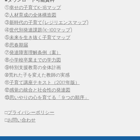
①
幸せの子育てK-18マップ
②
人材育成の全体構造図
③
新時代の子育て(レジリエンスマップ)
④
世代別発達課題(K-100マップ)
⑤
未来を生き抜く子育てマップ
⑥
思春期届
⑦
発達障害理解条例（案）
⑧
小学校卒業までの学力図
⑨特別支援教育の全体計画
➉荒れた子を変えた教師の実感
⑪
子育て講座テキスト（2017年版）
⑫
感覚の統合と社会性の発達図
⑬
思いやりの心を育てる「９つの順序」
□
プライバシーポリシー
□
お問い合わせ