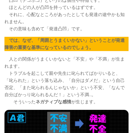
凸凹（デコボコ）というのは個性や特徴です。
ほとんどの人が凸凹を持っているはずです。
それに、心配なところがあったとしても発達の途中かも知
れません。
その意味も含めて「発達凸凹」です。
では、なぜ、「周囲とうまくいかない」ということが発達
障害の重要な基準になっているのでしょう。
人との関係がうまくいかないと「不安」や「不満」が生ま
れます。
トラブルを起こして親や先生に叱られてばかりいると、
「叱られた」という落ち込み、「自分はダメだ」という自己
否定、「また叱られるんじゃないか」という不安、「なんで
自分ばかっり叱られるんだ！」という不満…。
そういった
ネガティブな感情
が生じます。