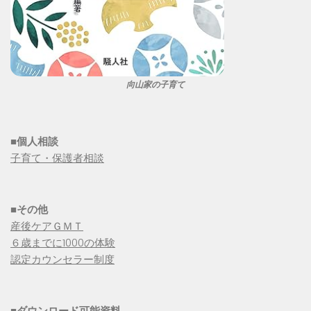
向山家の子育て
■個人相談
子育て・保護者相談
■その他
産後ケアＧＭＴ
６歳までに1000の体験
認定カウンセラー制度
■
ダウンロード可能資料