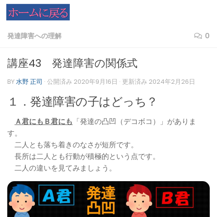
コンテンツへスキップ
発達障害への理解
0
講座43 発達障害の関係式
BY
水野 正司
· 公開済み
2020年9月16日
· 更新済み
2024年2月26日
１．発達障害の子はどっち？
Ａ君にもＢ君にも
「発達の凸凹（デコボコ）」がありま
す。
二人とも落ち着きのなさが短所です。
長所は二人とも行動が積極的という点です。
二人の違いを見てみましょう。