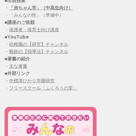
■出前授業
・
「赤ちゃん学」（中高生向け）
・「みんなの性」（準備中）
■講座のご依頼
・
保護者・保育士向け講座
■YouTube
・
幼稚園の【研究】チャンネル
・
教師の【指導法】チャンネル
■
著書の紹介
・
主な著書
■
外部リンク
・
中標津ひかり学園研究
・
フリースクール「ふくろうの里」