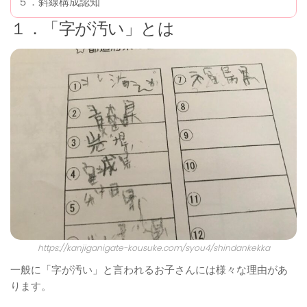
５．斜線構成認知
１．「字が汚い」とは
https://kanjiganigate-kousuke.com/syou4/shindankekka
一般に「字が汚い」と言われるお子さんには様々な理由があ
ります。