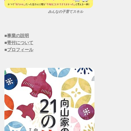
みんなの子育てスキル
■
事業の説明
■
寄付について
■
プロフィール