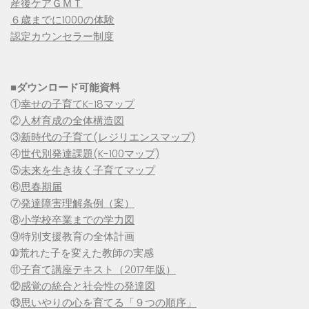
産後ケアＧＭＴ
６歳までに1000の体験
認定カウンセラー制度
■
ダウンロード可能資料
①
幸せの子育てK-18マップ
②
人材育成の全体構造図
③
新時代の子育て(レジリエンスマップ)
④
世代別発達課題(K-100マップ)
⑤
未来を生き抜く子育てマップ
⑥
思春期届
⑦
発達障害理解条例（案）
⑧
小学校卒業までの学力図
⑨特別支援教育の全体計画
➉荒れた子を変えた教師の実感
⑪
子育て講座テキスト（2017年版）
⑫
感覚の統合と社会性の発達図
⑬
思いやりの心を育てる「９つの順序」