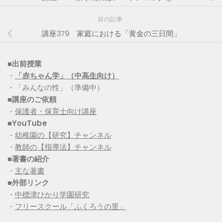
前の記事
講座379 家庭における「黄金の三日間」
■出前授業
・
「赤ちゃん学」（中高生向け）
・「みんなの性」（準備中）
■講座のご依頼
・
保護者・保育士向け講座
■YouTube
・
幼稚園の【研究】チャンネル
・
教師の【指導法】チャンネル
■
著書の紹介
・
主な著書
■
外部リンク
・
中標津ひかり学園研究
・
フリースクール「ふくろうの里」