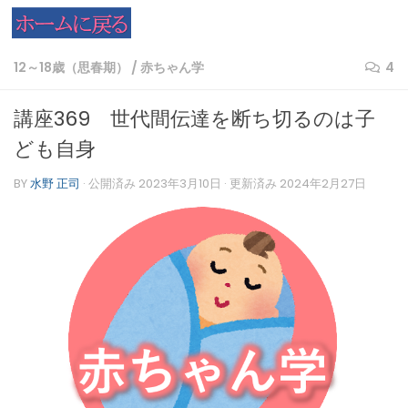
コンテンツへスキップ
12～18歳（思春期）
/
赤ちゃん学
4
講座369 世代間伝達を断ち切るのは子
ども自身
BY
水野 正司
· 公開済み
2023年3月10日
· 更新済み
2024年2月27日