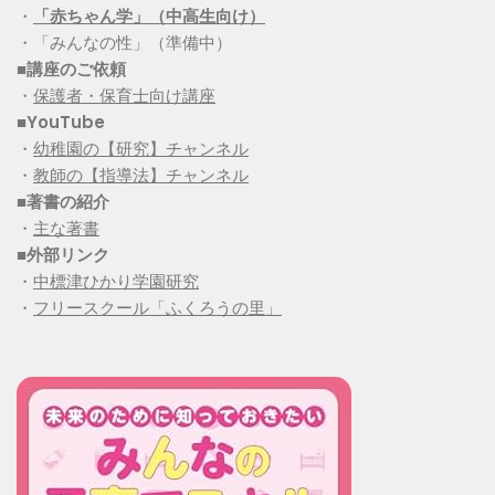
・
「赤ちゃん学」（中高生向け）
・「みんなの性」（準備中）
■講座のご依頼
・
保護者・保育士向け講座
■YouTube
・
幼稚園の【研究】チャンネル
・
教師の【指導法】チャンネル
■
著書の紹介
・
主な著書
■
外部リンク
・
中標津ひかり学園研究
・
フリースクール「ふくろうの里」