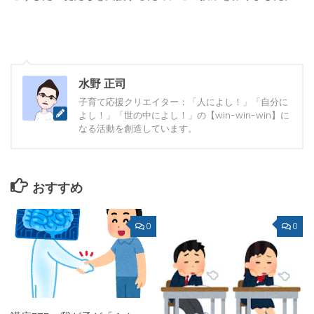
水野 正司
子育て応援クリエイター：「人によし！」「自分に
よし！」「世の中によし！」の【win-win-win】に
なる活動を創造しています。
おすすめ
0
0