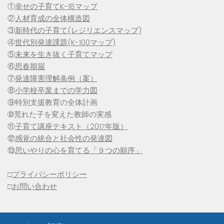
①
幸せの子育てK-18マップ
②
人材育成の全体構造図
③
新時代の子育て(レジリエンスマップ)
④
世代別発達課題(K-100マップ)
⑤
未来を生き抜く子育てマップ
⑥
思春期届
⑦
発達障害理解条例（案）
⑧
小学校卒業までの学力図
⑨特別支援教育の全体計画
➉荒れた子を変えた教師の実感
⑪
子育て講座テキスト（2017年版）
⑫
感覚の統合と社会性の発達図
⑬
思いやりの心を育てる「９つの順序」
□
プライバシーポリシー
□
お問い合わせ