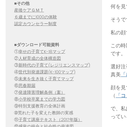
■その他
何を見
産後ケアＧＭＴ
６歳までに1000の体験
そうで
認定カウンセラー制度
私の顔
■
ダウンロード可能資料
この時
①
幸せの子育てK-18マップ
です。
②
人材育成の全体構造図
③
新時代の子育て(レジリエンスマップ)
選好注
④
世代別発達課題(K-100マップ)
真美
「
⑤
未来を生き抜く子育てマップ
⑥
思春期届
顔を見
⑦
発達障害理解条例（案）
（
「コ
⑧
小学校卒業までの学力図
⑨特別支援教育の全体計画
で、私
➉荒れた子を変えた教師の実感
ってい
⑪
子育て講座テキスト（2017年版）
⑫
感覚の統合と社会性の発達図