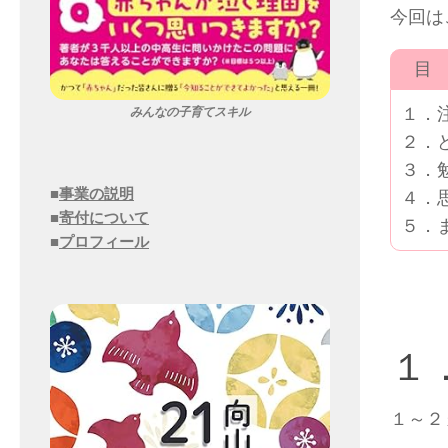
今回は
目 
１．
みんなの子育てスキル
２．
３．
■
事業の説明
４．
■
寄付について
５．
■
プロフィール
１
１～２