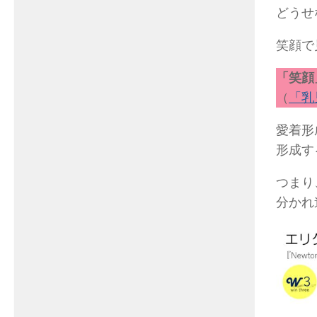
どうせ
笑顔で
「笑顔
（
「乳
愛着形
形成す
つまり
分かれ