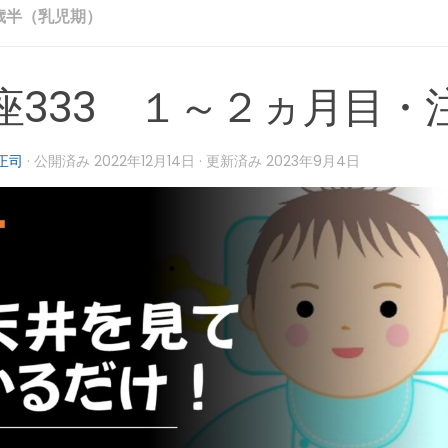
歳半（乳児期）
座333 １～２ヵ月目・
正司
· 公開済み
2022年12月14日
· 更新済み
2023年9月4日