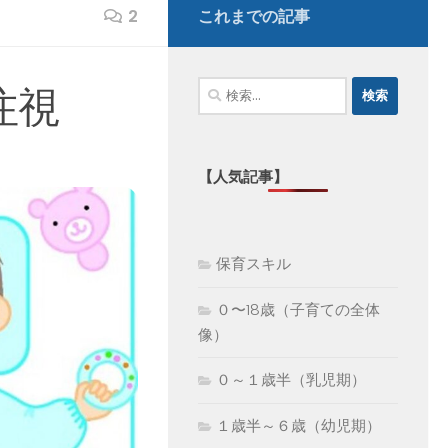
2
これまでの記事
検
注視
索:
【人気記事】
保育スキル
０〜18歳（子育ての全体
像）
０～１歳半（乳児期）
１歳半～６歳（幼児期）