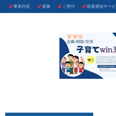
事業内容
著書
ご寄付
新着通知サービ
コンテンツへスキップ
子によし！親によし！世の中によし！