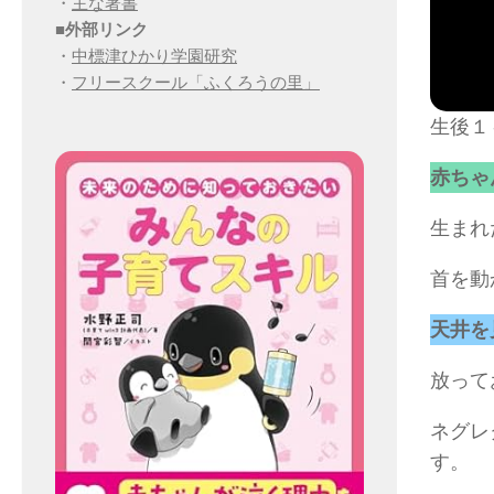
・
主な著書
■
外部リンク
・
中標津ひかり学園研究
・
フリースクール「ふくろうの里」
生後１
赤ちゃ
生まれ
首を動
天井を
放って
ネグレ
す。