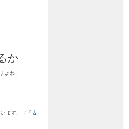
るか
すよね。
ています。（
「表