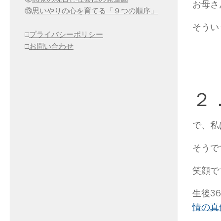
お母さ
⑬
思いやりの心を育てる「９つの順序」
そうい
□
プライバシーポリシー
□
お問い合わせ
２
で、私
そうで
笑顔で
生後3
情の真