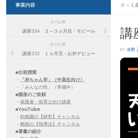
事業内容
０～１
次の記事
講
講座334 ２～３ヵ月目・モビール
前の記事
BY
水野 
講座332 １ヵ月児・お外デビュー
■出前授業
・
「赤ちゃん学」（中高生向け）
・「みんなの性」（準備中）
■講座のご依頼
・
保護者・保育士向け講座
■YouTube
・
幼稚園の【研究】チャンネル
・
教師の【指導法】チャンネル
■
著書の紹介