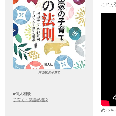
これが
向山家の子育て
■個人相談
子育て・保護者相談
めっち