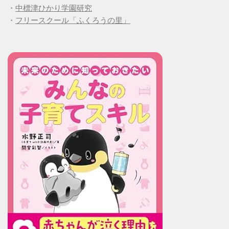
・
中標津ひかり学園研究
・
フリースクール「ふくろうの里」