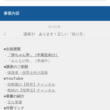
事業内容
前の記事
講座37 あります！正しい「叱り方」
■出前授業
・
「赤ちゃん学」（中高生向け）
・「みんなの性」（準備中）
■講座のご依頼
・
保護者・保育士向け講座
■YouTube
・
幼稚園の【研究】チャンネル
・
教師の【指導法】チャンネル
■
著書の紹介
・
主な著書
■
外部リンク