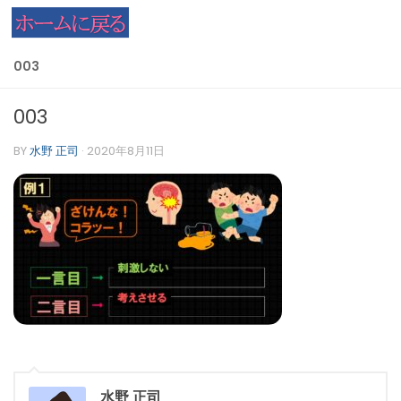
コンテンツへスキップ
003
003
BY
水野 正司
·
2020年8月11日
水野 正司