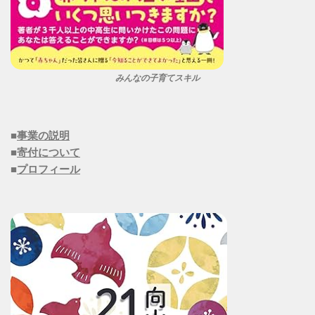
みんなの子育てスキル
■
事業の説明
■
寄付について
■
プロフィール