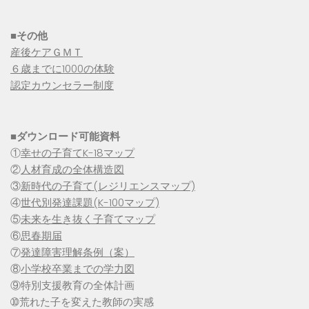
■その他
産後ケアＧＭＴ
６歳までに1000の体験
認定カウンセラー制度
■
ダウンロード可能資料
①
幸せの子育てK-18マップ
②
人材育成の全体構造図
③
新時代の子育て(レジリエンスマップ)
④
世代別発達課題(K-100マップ)
⑤
未来を生き抜く子育てマップ
⑥
思春期届
⑦
発達障害理解条例（案）
⑧
小学校卒業までの学力図
⑨特別支援教育の全体計画
➉荒れた子を変えた教師の実感