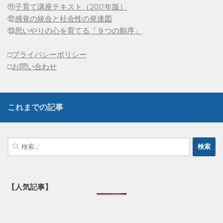
⑪
子育て講座テキスト（2017年版）
⑫
感覚の統合と社会性の発達図
⑬
思いやりの心を育てる「９つの順序」
□
プライバシーポリシー
□
お問い合わせ
これまでの記事
検
索:
【人気記事】