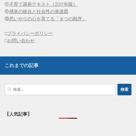
⑪
子育て講座テキスト（2017年版）
⑫
感覚の統合と社会性の発達図
⑬
思いやりの心を育てる「９つの順序」
□
プライバシーポリシー
□
お問い合わせ
これまでの記事
検
索:
【人気記事】