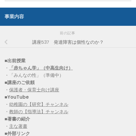
事業内容
前の記事
講座537 発達障害は個性なのか？
■出前授業
・
「赤ちゃん学」（中高生向け）
・「みんなの性」（準備中）
■講座のご依頼
・
保護者・保育士向け講座
■YouTube
・
幼稚園の【研究】チャンネル
・
教師の【指導法】チャンネル
■
著書の紹介
・
主な著書
■
外部リンク