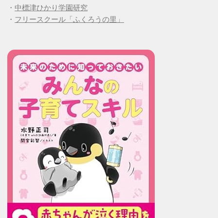
・
中標津ひかり学園研究
・
フリースクール「ふくろうの里」