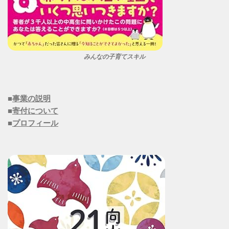
みんなの子育てスキル
■
事業の説明
■
寄付について
■
プロフィール