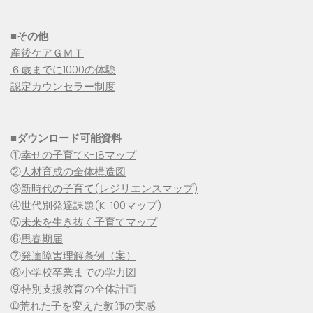
■その他
産後ケアＧＭＴ
６歳までに1000の体験
認定カウンセラー制度
■
ダウンロード可能資料
①
幸せの子育てK-18マップ
②
人材育成の全体構造図
③
新時代の子育て(レジリエンスマップ)
④
世代別発達課題(K-100マップ)
⑤
未来を生き抜く子育てマップ
⑥
思春期届
⑦
発達障害理解条例（案）
⑧
小学校卒業までの学力図
⑨特別支援教育の全体計画
➉荒れた子を変えた教師の実感