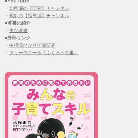
■YouTube
・
幼稚園の【研究】チャンネル
・
教師の【指導法】チャンネル
■
著書の紹介
・
主な著書
■
外部リンク
・
中標津ひかり学園研究
・
フリースクール「ふくろうの里」