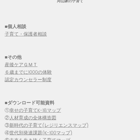
向山家の子育て
■個人相談
子育て・保護者相談
■その他
産後ケアＧＭＴ
６歳までに1000の体験
認定カウンセラー制度
■
ダウンロード可能資料
①
幸せの子育てK-18マップ
②
人材育成の全体構造図
③
新時代の子育て(レジリエンスマップ)
④
世代別発達課題(K-100マップ)