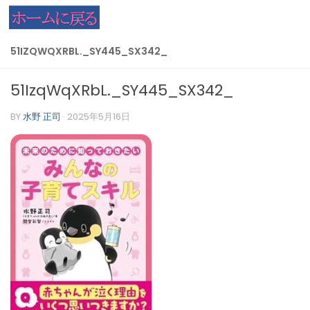
コンテンツへスキップ
51IZQWQXRBL._SY445_SX342_
51IzqWqXRbL._SY445_SX342_
BY
水野 正司
·
2025年5月16日