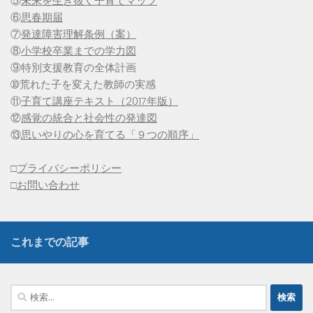
⑤
未来を生き抜く子育てマップ
⑥
思春期届
⑦
発達障害理解条例（案）
⑧
小学校卒業までの学力図
⑨特別支援教育の全体計画
➉荒れた子を変えた教師の実感
⑪
子育て講座テキスト（2017年版）
⑫
感覚の統合と社会性の発達図
⑬
思いやりの心を育てる「９つの順序」
□
プライバシーポリシー
□
お問い合わせ
これまでの記事
検
索: