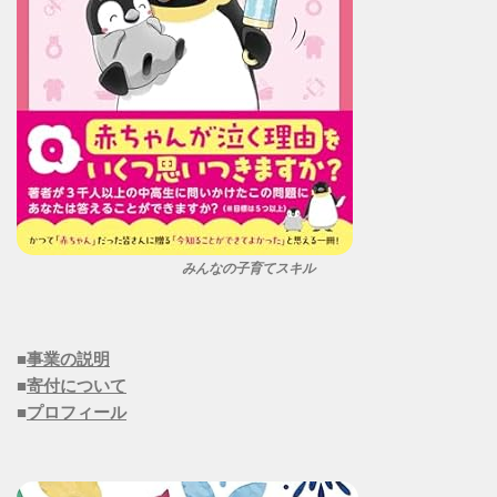
みんなの子育てスキル
■
事業の説明
■
寄付について
■
プロフィール