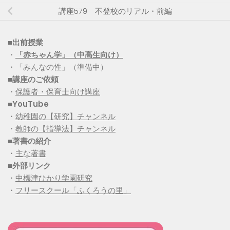
講座579 不登校のリアル・前編
■出前授業
・
「赤ちゃん学」（中高生向け）
・「みんなの性」（準備中）
■講座のご依頼
・
保護者・保育士向け講座
■YouTube
・
幼稚園の【研究】チャンネル
・
教師の【指導法】チャンネル
■
著書の紹介
・
主な著書
■
外部リンク
・
中標津ひかり学園研究
・
フリースクール「ふくろうの里」