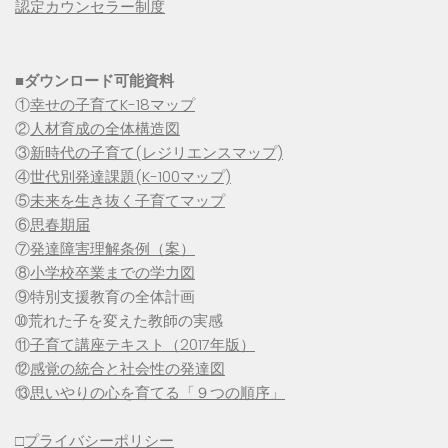
認定カウンセラー制度
■
ダウンロード可能資料
①
幸せの子育てK-18マップ
②
人材育成の全体構造図
③
新時代の子育て(レジリエンスマップ)
④
世代別発達課題(K-100マップ)
⑤
未来を生き抜く子育てマップ
⑥
思春期届
⑦
発達障害理解条例（案）
⑧
小学校卒業までの学力図
⑨特別支援教育の全体計画
➉荒れた子を変えた教師の実感
⑪
子育て講座テキスト（2017年版）
⑫
感覚の統合と社会性の発達図
⑬
思いやりの心を育てる「９つの順序」
□
プライバシーポリシー