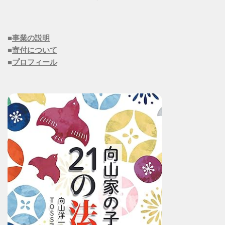
■
事業の説明
■
寄付について
■
プロフィール