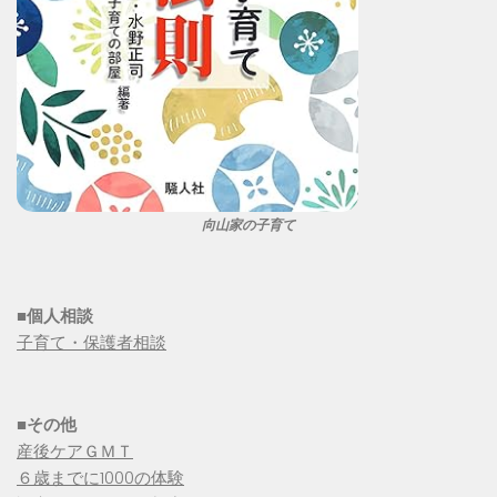
向山家の子育て
■個人相談
子育て・保護者相談
■その他
産後ケアＧＭＴ
６歳までに1000の体験