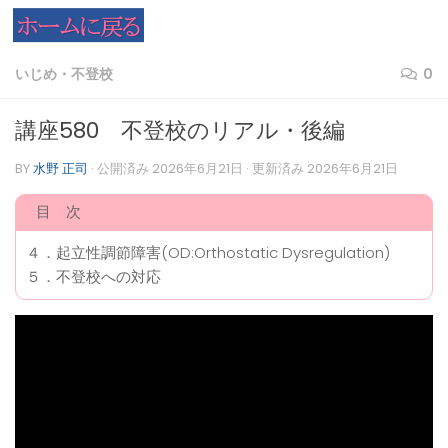
コンテンツへスキップ
いじめ・不登校
0
講座580 不登校のリアル・後編
BY
水野 正司
· 公開済み
2026年6月21日
· 更新済み
2026年6月21日
目 次
４．起立性調節障害(OD:Orthostatic Dysregulation)
５．不登校への対応