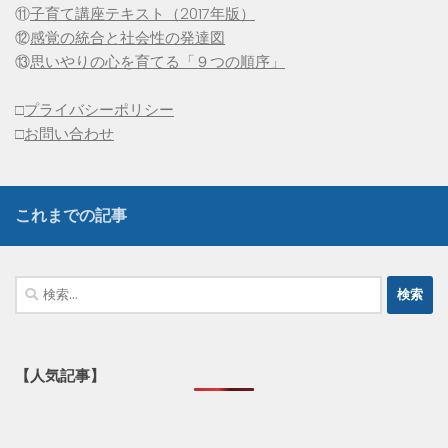
⑪
子育て講座テキスト（2017年版）
⑫
感覚の統合と社会性の発達図
⑬
思いやりの心を育てる「９つの順序」
□
プライバシーポリシー
□
お問い合わせ
これまでの記事
検
索:
【人気記事】