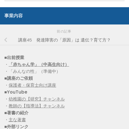
事業内容
前の記事
講座45 発達障害の「原因」は 遺伝？育て方？
■出前授業
・
「赤ちゃん学」（中高生向け）
・「みんなの性」（準備中）
■講座のご依頼
・
保護者・保育士向け講座
■YouTube
・
幼稚園の【研究】チャンネル
・
教師の【指導法】チャンネル
■
著書の紹介
・
主な著書
■
外部リンク