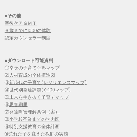
■その他
産後ケアＧＭＴ
６歳までに1000の体験
認定カウンセラー制度
■
ダウンロード可能資料
①
幸せの子育てK-18マップ
②
人材育成の全体構造図
③
新時代の子育て(レジリエンスマップ)
④
世代別発達課題(K-100マップ)
⑤
未来を生き抜く子育てマップ
⑥
思春期届
⑦
発達障害理解条例（案）
⑧
小学校卒業までの学力図
⑨特別支援教育の全体計画
➉荒れた子を変えた教師の実感