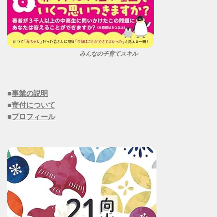
みんなの子育てスキル
■
事業の説明
■
寄付について
■
プロフィール