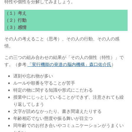
特性や個性を分解してみましょう。
（１）考え
（２）行動
（３）感情
その人の考えること（思考）、その人の行動、その人の感
情。
この三つの組み合わせの結果が「その人の個性（特性）」で
す。（参考:
「実行機能の発達の脳内機構」森口佑介氏
）
遅刻や忘れ物が多い
ルールや順番を守ることが苦手
特定の物に関する知識や形式にこだわる
授業中にじっとしていることができず、注意されても繰
り返してしまう
文字が読めなかったり、書き間違えたりする
年齢相応でない態度や振る舞いが目立つ
同年齢でのお付き合いやコミュニケーションがうまくい