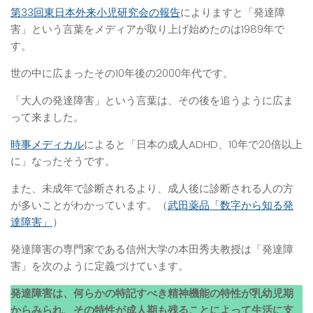
第33回東日本外来小児研究会の報告
によりますと「発達障
害」という言葉をメディアが取り上げ始めたのは1989年で
す。
世の中に広まったその10年後の2000年代です。
「大人の発達障害」という言葉は、その後を追うように広ま
って来ました。
時事メディカル
によると「日本の成人ADHD、10年で20倍以上
に」なったそうです。
また、未成年で診断されるより、成人後に診断される人の方
が多いことがわかっています。（
武田薬品「数字から知る発
達障害」
）
発達障害の専門家である信州大学の本田秀夫教授は「発達障
害」を次のように定義づけています。
発達障害は、何らかの特記すべき精神機能の特性が乳幼児期
からみられ、その特性が成人期も残ることによって生活に支