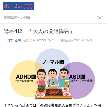
コンテンツへスキップ
発達障害への理解
1
講座412 「大人の発達障害」
BY
水野 正司
· 公開済み
2023年7月25日
· 更新済み
2025年3月11日
子育てwin3計画では「発達障害圏成人支援プログラム」を用