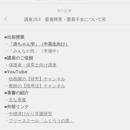
前の記事
講座263 愛着障害・愛着不全について④
■出前授業
・
「赤ちゃん学」（中高生向け）
・「みんなの性」（準備中）
■講座のご依頼
・
保護者・保育士向け講座
■YouTube
・
幼稚園の【研究】チャンネル
・
教師の【指導法】チャンネル
■
著書の紹介
・
主な著書
■
外部リンク
・
中標津ひかり学園研究
・
フリースクール「ふくろうの里」