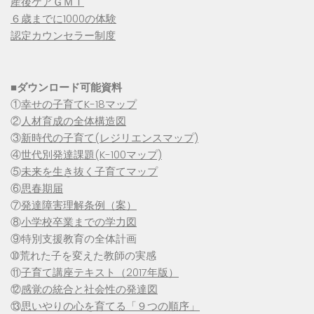
産後ケアＧＭＴ
６歳までに1000の体験
認定カウンセラー制度
■
ダウンロード可能資料
①
幸せの子育てK-18マップ
②
人材育成の全体構造図
③
新時代の子育て(レジリエンスマップ)
④
世代別発達課題(K-100マップ)
⑤
未来を生き抜く子育てマップ
⑥
思春期届
⑦
発達障害理解条例（案）
⑧
小学校卒業までの学力図
⑨特別支援教育の全体計画
➉荒れた子を変えた教師の実感
⑪
子育て講座テキスト（2017年版）
⑫
感覚の統合と社会性の発達図
⑬
思いやりの心を育てる「９つの順序」