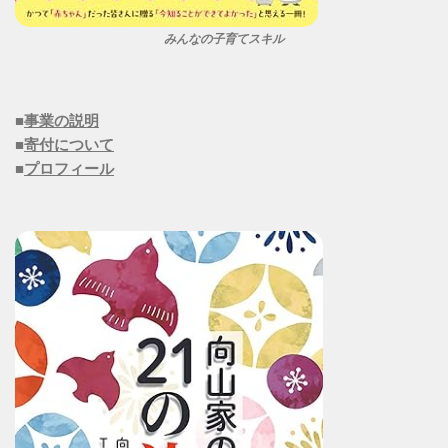
みんなの子育てスキル
■
事業の説明
■
寄付について
■
プロフィール