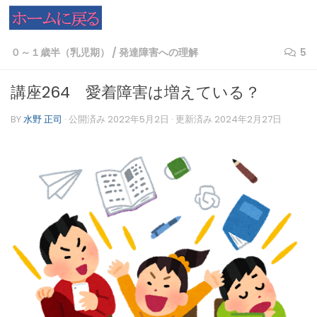
コンテンツへスキップ
０～１歳半（乳児期）
/
発達障害への理解
5
講座264 愛着障害は増えている？
BY
水野 正司
· 公開済み
2022年5月2日
· 更新済み
2024年2月27日