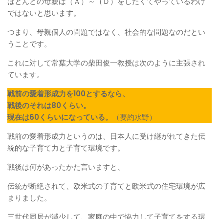
ほとんどの母親は（Ａ）～（Ｄ）をしたくてやっているわけ
ではないと思います。
つまり、母親個人の問題ではなく、社会的な問題なのだとい
うことです。
これに対して常葉大学の柴田俊一教授は次のように主張され
ています。
戦前の愛着形成力を100とするなら、
戦後のそれは80くらい。
現在は60くらいになっている。
（要約水野）
戦前の愛着形成力というのは、日本人に受け継がれてきた伝
統的な子育て力と子育て環境です。
戦後は何があったかた言いますと、
伝統が断絶されて、欧米式の子育てと欧米式の住宅環境が広
まりました。
三世代同居が減少して、家庭の中で協力して子育てをする環