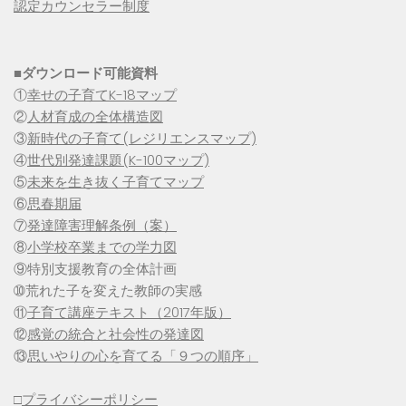
認定カウンセラー制度
■
ダウンロード可能資料
①
幸せの子育てK-18マップ
②
人材育成の全体構造図
③
新時代の子育て(レジリエンスマップ)
④
世代別発達課題(K-100マップ)
⑤
未来を生き抜く子育てマップ
⑥
思春期届
⑦
発達障害理解条例（案）
⑧
小学校卒業までの学力図
⑨特別支援教育の全体計画
➉荒れた子を変えた教師の実感
⑪
子育て講座テキスト（2017年版）
⑫
感覚の統合と社会性の発達図
⑬
思いやりの心を育てる「９つの順序」
□
プライバシーポリシー