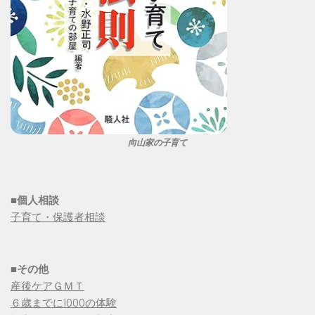
向山家の子育て
■個人相談
子育て・保護者相談
■その他
産後ケアＧＭＴ
６歳までに1000の体験