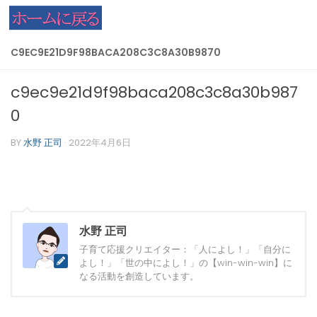
コンテンツへスキップ
C9EC9E21D9F98BACA208C3C8A30B9870
c9ec9e21d9f98baca208c3c8a30b987
0
BY
水野 正司
·
2022年4月6日
水野 正司
子育て応援クリエイター：「人によし！」「自分に
よし！」「世の中によし！」の【win-win-win】に
なる活動を創造しています。