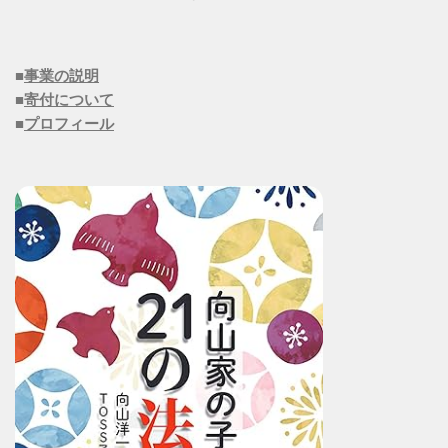
■
事業の説明
■
寄付について
■
プロフィール