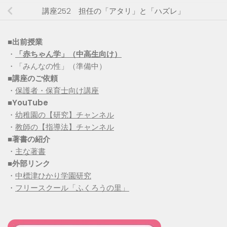
講座252 担任の「アタリ」と「ハズレ」
■出前授業
・
「赤ちゃん学」（中高生向け）
・「みんなの性」（準備中）
■講座のご依頼
・
保護者・保育士向け講座
■YouTube
・
幼稚園の【研究】チャンネル
・
教師の【指導法】チャンネル
■
著書の紹介
・
主な著書
■
外部リンク
・
中標津ひかり学園研究
・
フリースクール「ふくろうの里」