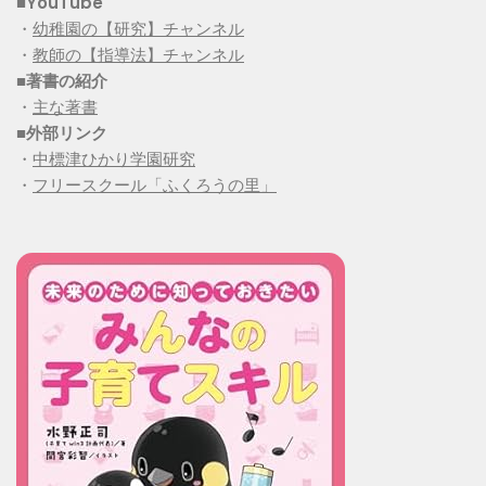
■YouTube
・
幼稚園の【研究】チャンネル
・
教師の【指導法】チャンネル
■
著書の紹介
・
主な著書
■
外部リンク
・
中標津ひかり学園研究
・
フリースクール「ふくろうの里」