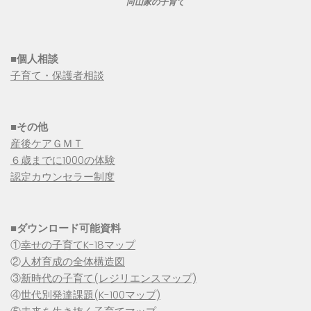
向山家の子育て
■個人相談
子育て・保護者相談
■その他
産後ケアＧＭＴ
６歳までに1000の体験
認定カウンセラー制度
■
ダウンロード可能資料
①
幸せの子育てK-18マップ
②
人材育成の全体構造図
③
新時代の子育て(レジリエンスマップ)
④
世代別発達課題(K-100マップ)