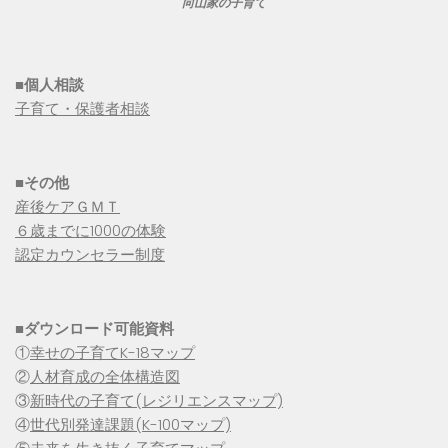
向山家の子育て
■個人相談
子育て・保護者相談
■その他
産後ケアＧＭＴ
６歳までに1000の体験
認定カウンセラー制度
■
ダウンロード可能資料
①
幸せの子育てK-18マップ
②
人材育成の全体構造図
③
新時代の子育て(レジリエンスマップ)
④
世代別発達課題(K-100マップ)