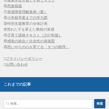
⑤
未来を生き抜く子育てマップ
⑥
思春期届
⑦
発達障害理解条例（案）
⑧
小学校卒業までの学力図
⑨特別支援教育の全体計画
➉荒れた子を変えた教師の実感
⑪
子育て講座テキスト（2017年版）
⑫
感覚の統合と社会性の発達図
⑬
思いやりの心を育てる「９つの順序」
□
プライバシーポリシー
□
お問い合わせ
これまでの記事
検
索: