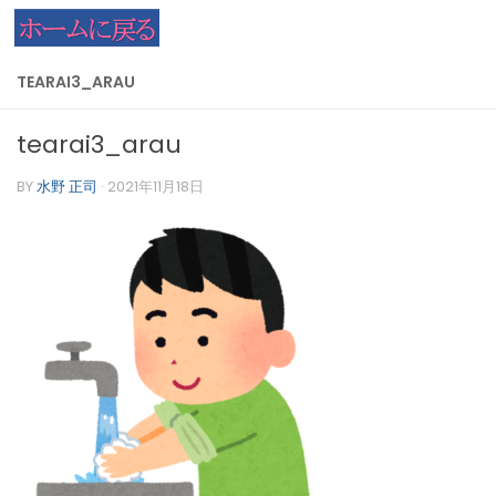
コンテンツへスキップ
TEARAI3_ARAU
tearai3_arau
BY
水野 正司
·
2021年11月18日