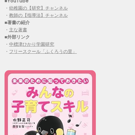
■YouTube
・
幼稚園の【研究】チャンネル
・
教師の【指導法】チャンネル
■
著書の紹介
・
主な著書
■
外部リンク
・
中標津ひかり学園研究
・
フリースクール「ふくろうの里」