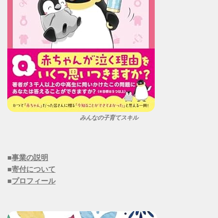
みんなの子育てスキル
■
事業の説明
■
寄付について
■
プロフィール