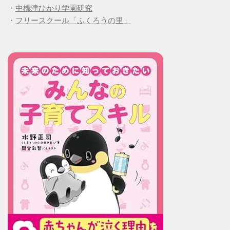
・
中標津ひかり学園研究
・
フリースクール「ふくろうの里」