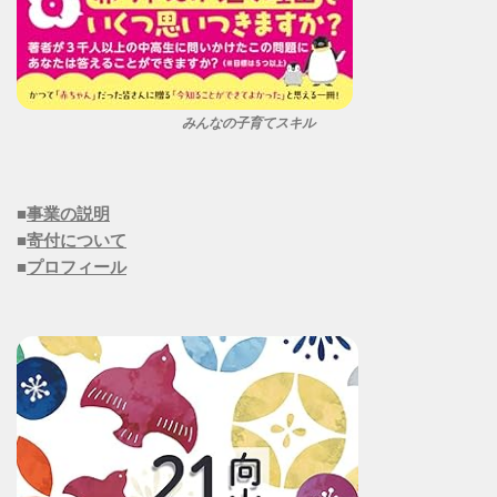
みんなの子育てスキル
■
事業の説明
■
寄付について
■
プロフィール