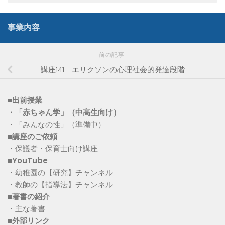
事業内容
前の記事
講座141 エリクソンの心理社会的発達段階
■出前授業
・
「赤ちゃん学」（中高生向け）
・「みんなの性」（準備中）
■講座のご依頼
・
保護者・保育士向け講座
■YouTube
・
幼稚園の【研究】チャンネル
・
教師の【指導法】チャンネル
■
著書の紹介
・
主な著書
■
外部リンク