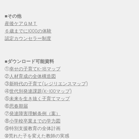
■その他
産後ケアＧＭＴ
６歳までに1000の体験
認定カウンセラー制度
■
ダウンロード可能資料
①
幸せの子育てK-18マップ
②
人材育成の全体構造図
③
新時代の子育て(レジリエンスマップ)
④
世代別発達課題(K-100マップ)
⑤
未来を生き抜く子育てマップ
⑥
思春期届
⑦
発達障害理解条例（案）
⑧
小学校卒業までの学力図
⑨特別支援教育の全体計画
➉荒れた子を変えた教師の実感