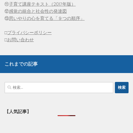
⑪
子育て講座テキスト（2017年版）
⑫
感覚の統合と社会性の発達図
⑬
思いやりの心を育てる「９つの順序」
□
プライバシーポリシー
□
お問い合わせ
これまでの記事
検
索:
【人気記事】