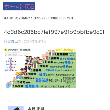
コンテンツへスキップ
4A3D6C286BC71EF997E9FB9BBFBE9C01
4a3d6c286bc71ef997e9fb9bbfbe9c01
BY
水野 正司
·
2024年2月13日
水野 正司