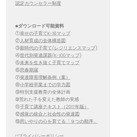
認定カウンセラー制度
■
ダウンロード可能資料
①
幸せの子育てK-18マップ
②
人材育成の全体構造図
③
新時代の子育て(レジリエンスマップ)
④
世代別発達課題(K-100マップ)
⑤
未来を生き抜く子育てマップ
⑥
思春期届
⑦
発達障害理解条例（案）
⑧
小学校卒業までの学力図
⑨特別支援教育の全体計画
➉荒れた子を変えた教師の実感
⑪
子育て講座テキスト（2017年版）
⑫
感覚の統合と社会性の発達図
⑬
思いやりの心を育てる「９つの順序」
□
プライバシーポリシー