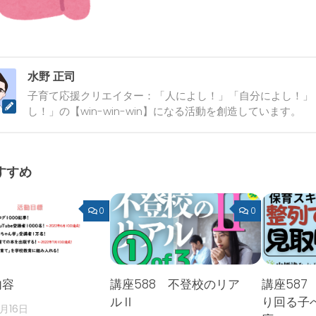
水野 正司
子育て応援クリエイター：「人によし！」「自分によし！」
し！」の【win-win-win】になる活動を創造しています。
すすめ
0
0
内容
講座588 不登校のリア
講座587
ルⅡ
り回る子
2月16日