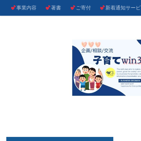
事業内容
著書
ご寄付
新着通知サービ
コンテンツへスキップ
子によし！親によし！世の中によし！