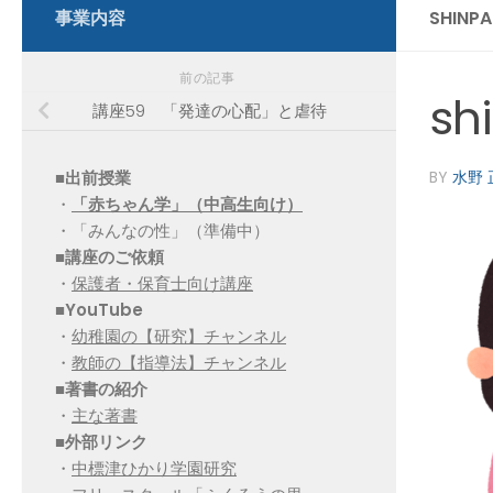
事業内容
SHINP
前の記事
sh
講座59 「発達の心配」と虐待
■出前授業
BY
水野 
・
「赤ちゃん学」（中高生向け）
・「みんなの性」（準備中）
■講座のご依頼
・
保護者・保育士向け講座
■YouTube
・
幼稚園の【研究】チャンネル
・
教師の【指導法】チャンネル
■
著書の紹介
・
主な著書
■
外部リンク
・
中標津ひかり学園研究