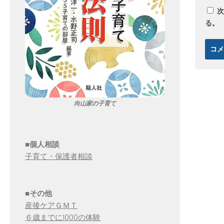
次
る。
向山家の子育て
■個人相談
子育て・保護者相談
■その他
産後ケアＧＭＴ
６歳までに1000の体験