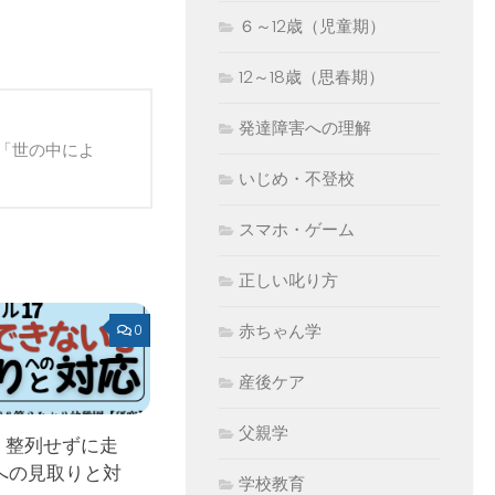
６～12歳（児童期）
12～18歳（思春期）
発達障害への理解
「世の中によ
いじめ・不登校
スマホ・ゲーム
正しい叱り方
赤ちゃん学
0
産後ケア
父親学
 整列せずに走
への見取りと対
学校教育