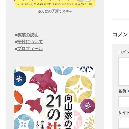
みんなの子育てスキル
コメン
■
事業の説明
■
寄付について
■
プロフィール
コメ
名前
サイ