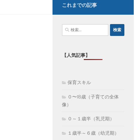
これまでの記事
検
索:
【人気記事】
保育スキル
０〜18歳（子育ての全体
像）
０～１歳半（乳児期）
１歳半～６歳（幼児期）