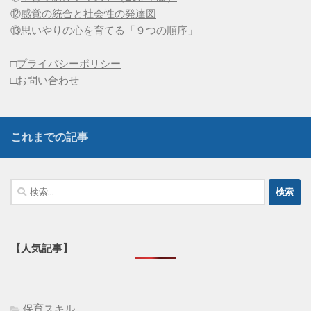
⑫
感覚の統合と社会性の発達図
⑬
思いやりの心を育てる「９つの順序」
□
プライバシーポリシー
□
お問い合わせ
これまでの記事
検
索:
【人気記事】
保育スキル