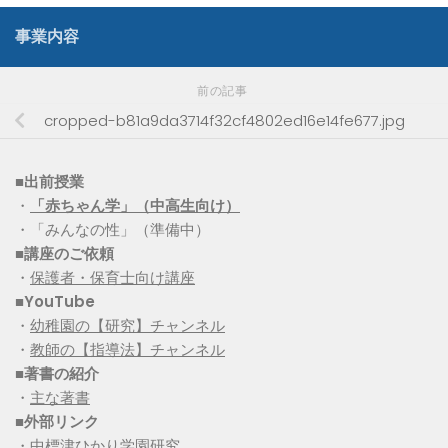
事業内容
前の記事
cropped-b81a9da3714f32cf4802ed16e14fe677.jpg
■出前授業
・
「赤ちゃん学」（中高生向け）
・「みんなの性」（準備中）
■講座のご依頼
・
保護者・保育士向け講座
■YouTube
・
幼稚園の【研究】チャンネル
・
教師の【指導法】チャンネル
■
著書の紹介
・
主な著書
■
外部リンク
・
中標津ひかり学園研究