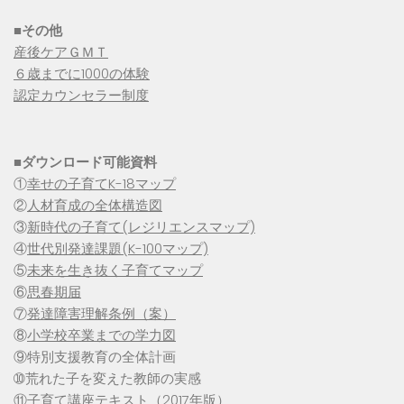
■その他
産後ケアＧＭＴ
６歳までに1000の体験
認定カウンセラー制度
■
ダウンロード可能資料
①
幸せの子育てK-18マップ
②
人材育成の全体構造図
③
新時代の子育て(レジリエンスマップ)
④
世代別発達課題(K-100マップ)
⑤
未来を生き抜く子育てマップ
⑥
思春期届
⑦
発達障害理解条例（案）
⑧
小学校卒業までの学力図
⑨特別支援教育の全体計画
➉荒れた子を変えた教師の実感
⑪
子育て講座テキスト（2017年版）