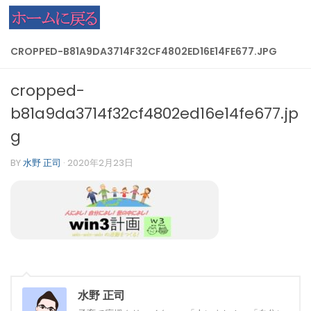
コンテンツへスキップ
CROPPED-B81A9DA3714F32CF4802ED16E14FE677.JPG
cropped-
b81a9da3714f32cf4802ed16e14fe677.jp
g
BY
水野 正司
·
2020年2月23日
水野 正司