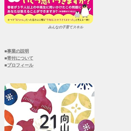
みんなの子育てスキル
■
事業の説明
■
寄付について
■
プロフィール