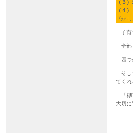
（３）
（４）
『かし
子育て
全部
四つの
そして
てくれ
「糊下
大切に