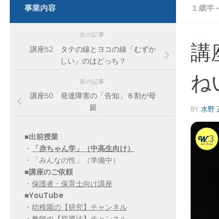
事業内容
１歳半
次の記事
講
講座52 タテの線とヨコの線「むずか
しい」のはどっち？
ね
前の記事
講座50 発達障害の「告知」８割が母
親
BY
水野 
■出前授業
・
「赤ちゃん学」（中高生向け）
・「みんなの性」（準備中）
■講座のご依頼
・
保護者・保育士向け講座
■YouTube
・
幼稚園の【研究】チャンネル
・
教師の【指導法】チャンネル