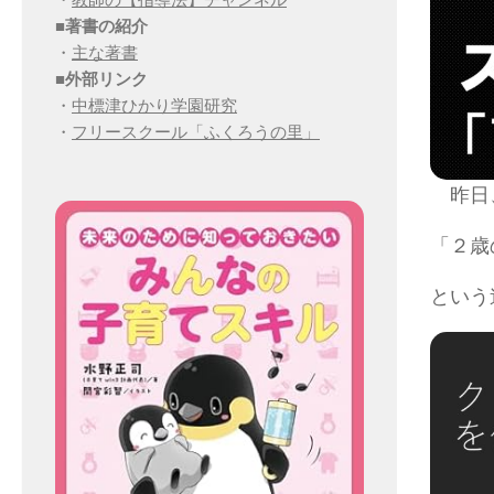
■
著書の紹介
・
主な著書
■
外部リンク
・
中標津ひかり学園研究
・
フリースクール「ふくろうの里」
昨日
「２歳
という