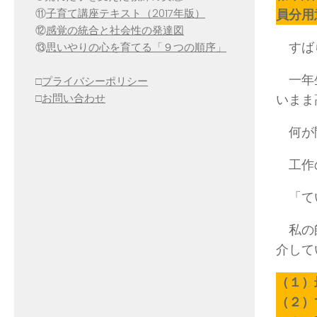
員分用
⑪
子育て講座テキスト（2017年版）
⑫
感覚の統合と社会性の発達図
すば
⑬
思いやりの心を育てる「９つの順序」
一年生
□
プライバシーポリシー
いまま
□
お問い合わせ
何が問
工作の
「てい
私の師
介して
（１）
（２）