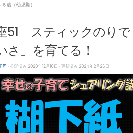
～６歳（幼児期）
座51 スティックのりで
いさ」を育てる！
正司
· 公開済み
2020年12月16日
· 更新済み
2024年2月26日