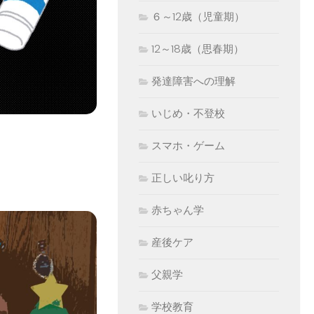
６～12歳（児童期）
12～18歳（思春期）
発達障害への理解
いじめ・不登校
スマホ・ゲーム
正しい叱り方
赤ちゃん学
産後ケア
父親学
学校教育