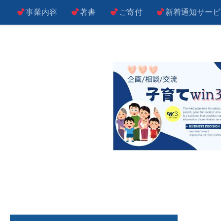
事業内容
著書
ご寄付
新着通知サービ
コンテンツへスキップ
子によし！親によし！世の中によし！