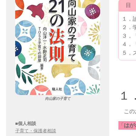
目 
１．
２．
３．
４．
５．
１
向山家の子育て
この
■個人相談
「
はが
子育て・保護者相談