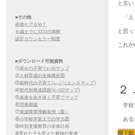
と言い
「えっ
■その他
産後ケアＧＭＴ
と思っ
６歳までに1000の体験
認定カウンセラー制度
これが
■
ダウンロード可能資料
①
幸せの子育てK-18マップ
②
人材育成の全体構造図
③
新時代の子育て(レジリエンスマップ)
２
④
世代別発達課題(K-100マップ)
⑤
未来を生き抜く子育てマップ
学校
⑥
思春期届
⑦
発達障害理解条例（案）
ある先
⑧
小学校卒業までの学力図
⑨特別支援教育の全体計画
糊下紙
➉荒れた子を変えた教師の実感