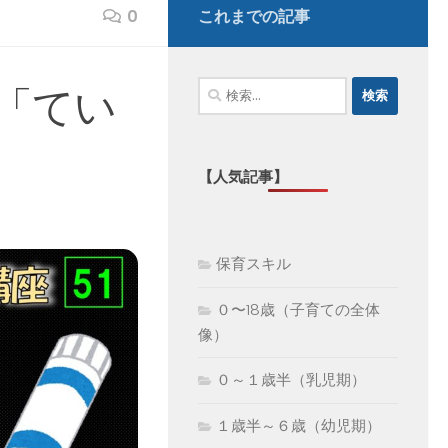
0
これまでの記事
検
「てい
索:
【人気記事】
保育スキル
０〜18歳（子育ての全体
像）
０～１歳半（乳児期）
１歳半～６歳（幼児期）