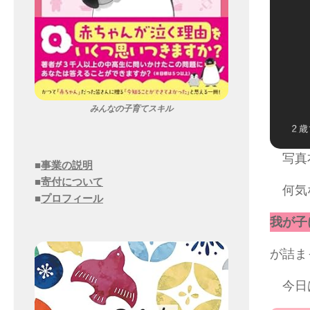
みんなの子育てスキル
写真
■
事業の説明
■
寄付について
何気な
■
プロフィール
我が子
が詰ま
今日