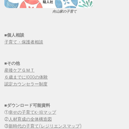
向山家の子育て
■個人相談
子育て・保護者相談
■その他
産後ケアＧＭＴ
６歳までに1000の体験
認定カウンセラー制度
■
ダウンロード可能資料
①
幸せの子育てK-18マップ
②
人材育成の全体構造図
③
新時代の子育て(レジリエンスマップ)