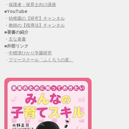
・
保護者・保育士向け講座
■YouTube
・
幼稚園の【研究】チャンネル
・
教師の【指導法】チャンネル
■
著書の紹介
・
主な著書
■
外部リンク
・
中標津ひかり学園研究
・
フリースクール「ふくろうの里」