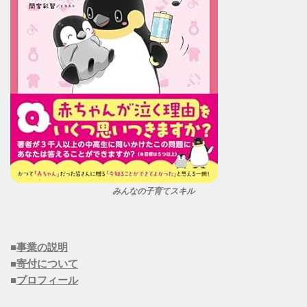
みんなの子育てスキル
■
事業の説明
■
寄付について
■
プロフィール