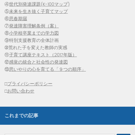
④
世代別発達課題(K-100マップ)
⑤
未来を生き抜く子育てマップ
⑥
思春期届
⑦
発達障害理解条例（案）
⑧
小学校卒業までの学力図
⑨特別支援教育の全体計画
➉荒れた子を変えた教師の実感
⑪
子育て講座テキスト（2017年版）
⑫
感覚の統合と社会性の発達図
⑬
思いやりの心を育てる「９つの順序」
□
プライバシーポリシー
□
お問い合わせ
これまでの記事