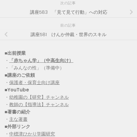
次の記事
講座583 「見て見て行動」への対応
前の記事
講座581 けんか仲裁・世界のスキル
■出前授業
・
「赤ちゃん学」（中高生向け）
・「みんなの性」（準備中）
■講座のご依頼
・
保護者・保育士向け講座
■YouTube
・
幼稚園の【研究】チャンネル
・
教師の【指導法】チャンネル
■
著書の紹介
・
主な著書
■
外部リンク
・
中標津ひかり学園研究