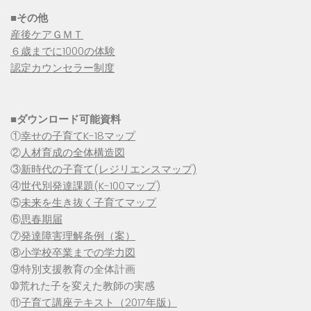
■その他
産後ケアＧＭＴ
６歳までに1000の体験
認定カウンセラー制度
■
ダウンロード可能資料
①
幸せの子育てK-18マップ
②
人材育成の全体構造図
③
新時代の子育て(レジリエンスマップ)
④
世代別発達課題(K-100マップ)
⑤
未来を生き抜く子育てマップ
⑥
思春期届
⑦
発達障害理解条例（案）
⑧
小学校卒業までの学力図
⑨特別支援教育の全体計画
➉荒れた子を変えた教師の実感
⑪
子育て講座テキスト（2017年版）