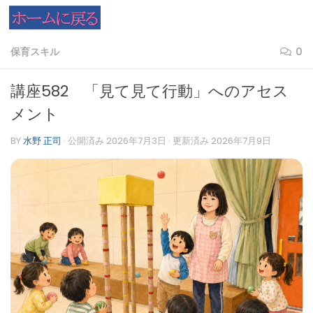
コンテンツへスキップ
保育スキル
0
講座582 「見て見て行動」へのアセス
メント
BY
水野 正司
· 公開済み
2026年7月3日
· 更新済み
2026年7月9日