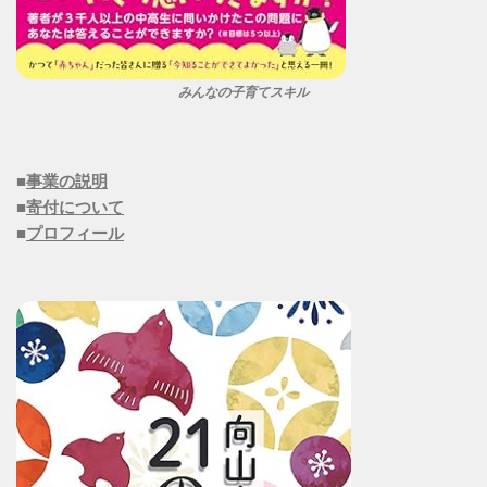
みんなの子育てスキル
■
事業の説明
■
寄付について
■
プロフィール