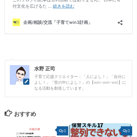
水野 正司
子育て応援クリエイター：「人によし！」「自分に
よし！」「世の中によし！」の【win-win-win】に
なる活動を創造しています。
おすすめ
0
0