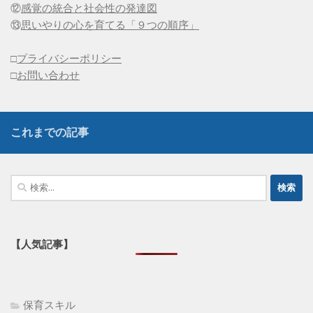
⑫
感覚の統合と社会性の発達図
⑬
思いやりの心を育てる「９つの順序」
□
プライバシーポリシー
□
お問い合わせ
これまでの記事
検
索:
【人気記事】
保育スキル