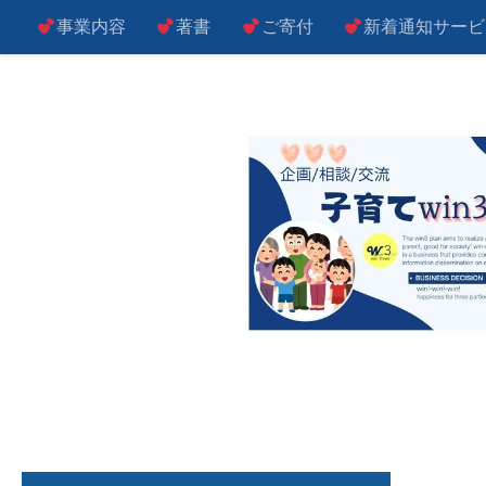
事業内容
著書
ご寄付
新着通知サービ
コンテンツへスキップ
子によし！親によし！世の中によし！