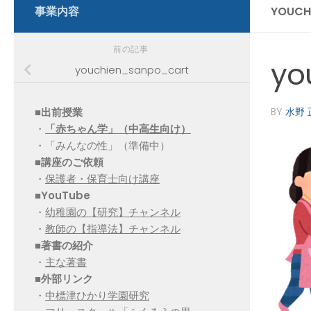
事業内容
YOUCH
前の記事
yo
youchien_sanpo_cart
■出前授業
BY
水野 
・
「赤ちゃん学」（中高生向け）
・「みんなの性」（準備中）
■講座のご依頼
・
保護者・保育士向け講座
■YouTube
・
幼稚園の【研究】チャンネル
・
教師の【指導法】チャンネル
■
著書の紹介
・
主な著書
■
外部リンク
・
中標津ひかり学園研究