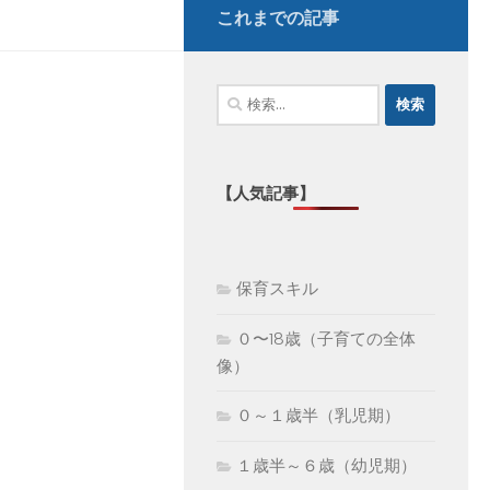
これまでの記事
検
索:
【人気記事】
保育スキル
０〜18歳（子育ての全体
像）
０～１歳半（乳児期）
１歳半～６歳（幼児期）