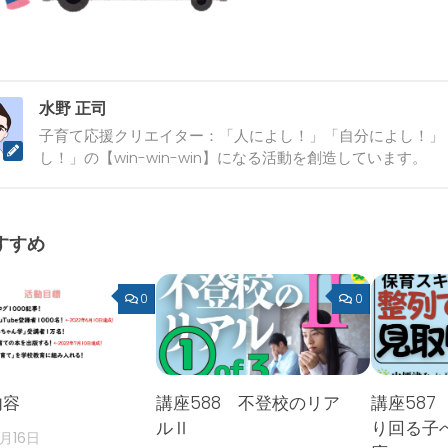
水野 正司
子育て応援クリエイター：「人によし！」「自分によし！」
し！」の【win-win-win】になる活動を創造しています。
すすめ
0
0
内容
講座588 不登校のリア
講座587
ルⅡ
り回る子
2月16日