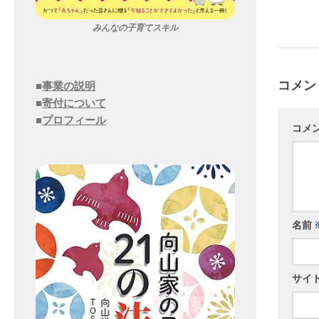
みんなの子育てスキル
コメン
■
事業の説明
■
寄付について
■
プロフィール
コメ
名前
サイ