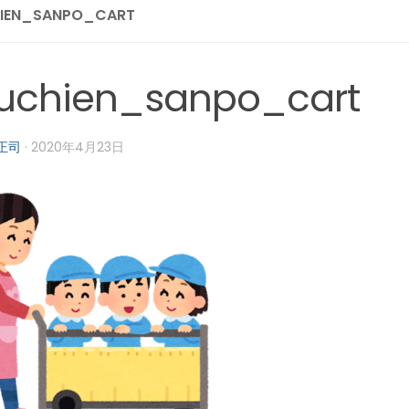
IEN_SANPO_CART
uchien_sanpo_cart
正司
·
2020年4月23日