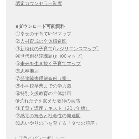
認定カウンセラー制度
■
ダウンロード可能資料
①
幸せの子育てK-18マップ
②
人材育成の全体構造図
③
新時代の子育て(レジリエンスマップ)
④
世代別発達課題(K-100マップ)
⑤
未来を生き抜く子育てマップ
⑥
思春期届
⑦
発達障害理解条例（案）
⑧
小学校卒業までの学力図
⑨特別支援教育の全体計画
➉荒れた子を変えた教師の実感
⑪
子育て講座テキスト（2017年版）
⑫
感覚の統合と社会性の発達図
⑬
思いやりの心を育てる「９つの順序」
□
プライバシーポリシー