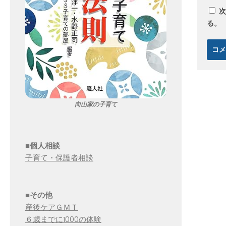
次
る。
向山家の子育て
■個人相談
子育て・保護者相談
■その他
産後ケアＧＭＴ
６歳までに1000の体験