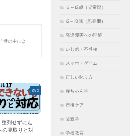
６～12歳（児童期）
12～18歳（思春期）
発達障害への理解
「世の中によ
いじめ・不登校
スマホ・ゲーム
正しい叱り方
赤ちゃん学
0
産後ケア
父親学
 整列せずに走
への見取りと対
学校教育