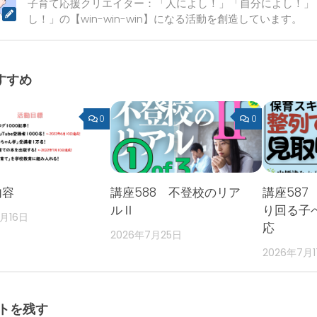
子育て応援クリエイター：「人によし！」「自分によし！」
し！」の【win-win-win】になる活動を創造しています。
すすめ
0
0
内容
講座588 不登校のリア
講座587
ルⅡ
り回る子
2月16日
応
2026年7月25日
2026年7月
トを残す