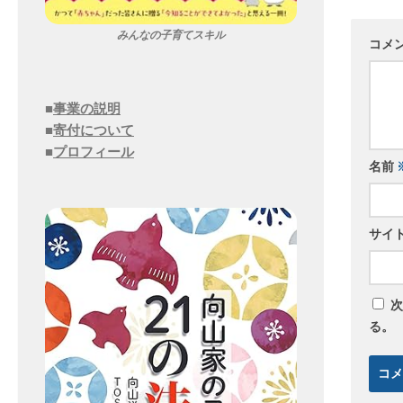
みんなの子育てスキル
コメ
■
事業の説明
■
寄付について
■
プロフィール
名前
サイ
次
る。