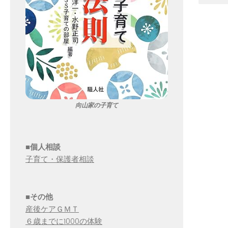
向山家の子育て
■個人相談
子育て・保護者相談
■その他
産後ケアＧＭＴ
６歳までに1000の体験