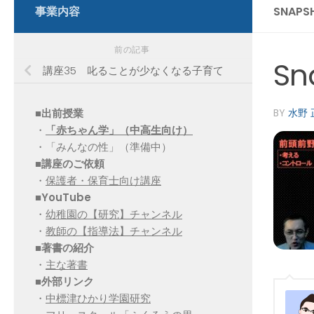
事業内容
SNAPS
前の記事
Sn
講座35 叱ることが少なくなる子育て
■出前授業
BY
水野 
・
「赤ちゃん学」（中高生向け）
・「みんなの性」（準備中）
■講座のご依頼
・
保護者・保育士向け講座
■YouTube
・
幼稚園の【研究】チャンネル
・
教師の【指導法】チャンネル
■
著書の紹介
・
主な著書
■
外部リンク
・
中標津ひかり学園研究