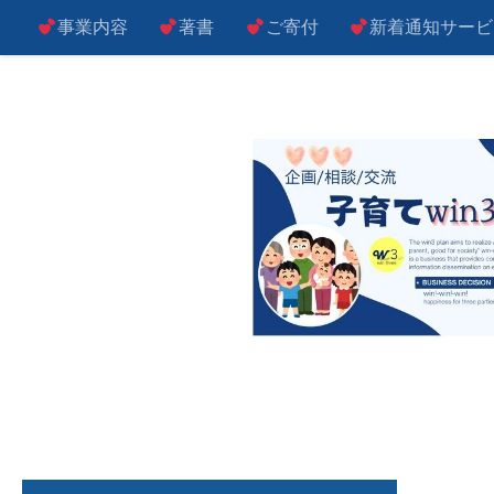
事業内容
著書
ご寄付
新着通知サービ
コンテンツへスキップ
子によし！親によし！世の中によし！