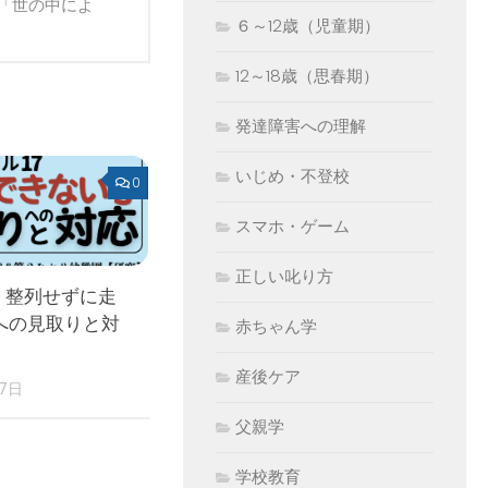
「世の中によ
６～12歳（児童期）
12～18歳（思春期）
発達障害への理解
いじめ・不登校
0
スマホ・ゲーム
正しい叱り方
 整列せずに走
への見取りと対
赤ちゃん学
産後ケア
17日
父親学
学校教育