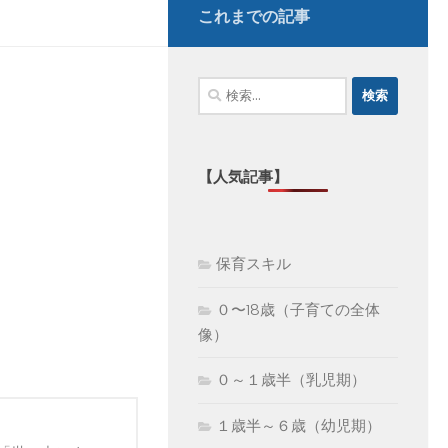
これまでの記事
検
索:
【人気記事】
保育スキル
０〜18歳（子育ての全体
像）
０～１歳半（乳児期）
１歳半～６歳（幼児期）