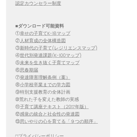
認定カウンセラー制度
■
ダウンロード可能資料
①
幸せの子育てK-18マップ
②
人材育成の全体構造図
③
新時代の子育て(レジリエンスマップ)
④
世代別発達課題(K-100マップ)
⑤
未来を生き抜く子育てマップ
⑥
思春期届
⑦
発達障害理解条例（案）
⑧
小学校卒業までの学力図
⑨特別支援教育の全体計画
➉荒れた子を変えた教師の実感
⑪
子育て講座テキスト（2017年版）
⑫
感覚の統合と社会性の発達図
⑬
思いやりの心を育てる「９つの順序」
□
プライバシーポリシー