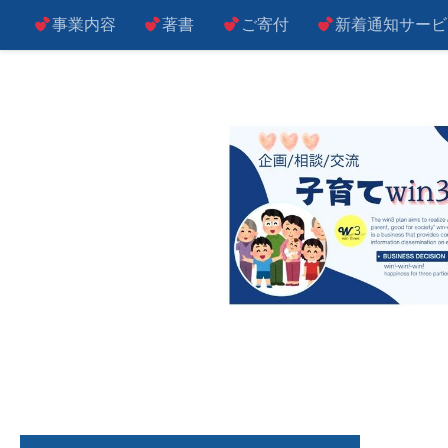
事業内容
著書
ご寄付
新着通知サービ
コンテンツへスキップ
子によし！親によし！世の中によし！