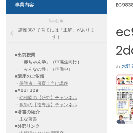
事業内容
EC983
前の記事
ec
講座387 子育てには「正解」がありま
す！
2d
■出前授業
・
「赤ちゃん学」（中高生向け）
BY
水野 
・「みんなの性」（準備中）
■講座のご依頼
・
保護者・保育士向け講座
■YouTube
・
幼稚園の【研究】チャンネル
・
教師の【指導法】チャンネル
■
著書の紹介
・
主な著書
■
外部リンク