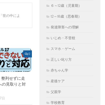
６～12歳（児童期）
「世の中によ
12～18歳（思春期）
発達障害への理解
いじめ・不登校
スマホ・ゲーム
0
正しい叱り方
赤ちゃん学
 整列せずに走
産後ケア
への見取りと対
父親学
17日
学校教育