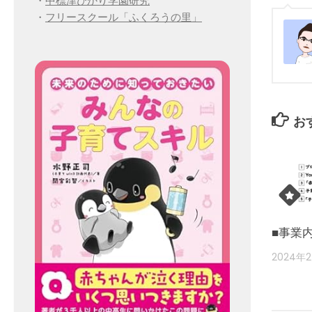
・
中標津ひかり学園研究
・
フリースクール「ふくろうの里」
お
■事業
2024年