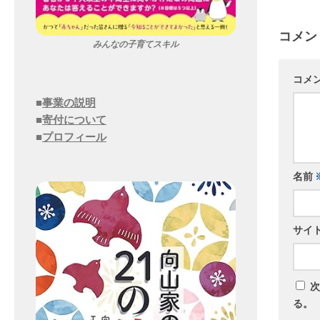
コメン
みんなの子育てスキル
コメ
■
事業の説明
■
寄付について
■
プロフィール
名前
サイ
次
る。