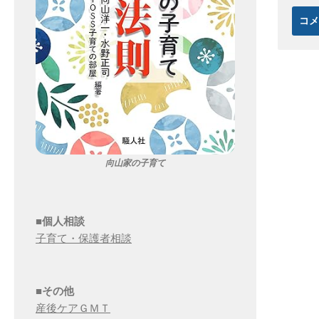
向山家の子育て
■個人相談
子育て・保護者相談
■その他
産後ケアＧＭＴ