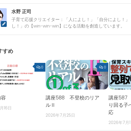
水野 正司
子育て応援クリエイター：「人によし！」「自分によし！」
し！」の【win-win-win】になる活動を創造しています。
すすめ
0
0
内容
講座588 不登校のリア
講座587
ルⅡ
り回る子
2月16日
応
2026年7月25日
2026年7月