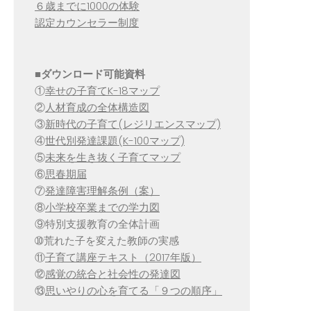
６歳までに1000の体験
認定カウンセラー制度
■
ダウンロード可能資料
①
幸せの子育てK-18マップ
②
人材育成の全体構造図
③
新時代の子育て(レジリエンスマップ)
④
世代別発達課題(K-100マップ)
⑤
未来を生き抜く子育てマップ
⑥
思春期届
⑦
発達障害理解条例（案）
⑧
小学校卒業までの学力図
⑨特別支援教育の全体計画
➉荒れた子を変えた教師の実感
⑪
子育て講座テキスト（2017年版）
⑫
感覚の統合と社会性の発達図
⑬
思いやりの心を育てる「９つの順序」