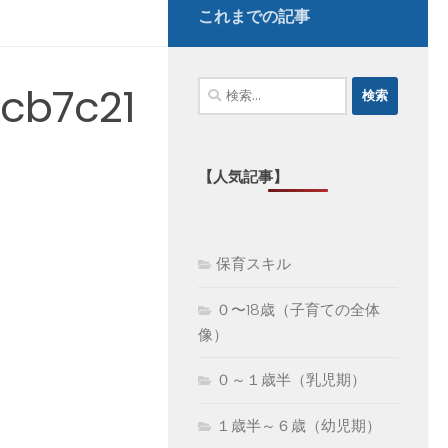
これまでの記事
検
cb7c21
索:
【人気記事】
保育スキル
０〜18歳（子育ての全体
像）
０～１歳半（乳児期）
１歳半～６歳（幼児期）