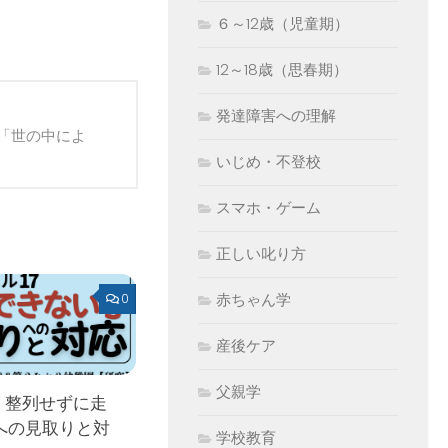
６～12歳（児童期）
12～18歳（思春期）
発達障害への理解
「世の中によ
いじめ・不登校
スマホ・ゲーム
正しい叱り方
赤ちゃん学
0
産後ケア
父親学
 整列せずに走
への見取りと対
学校教育