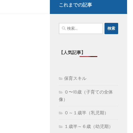
これまでの記事
検
索:
【人気記事】
保育スキル
０〜18歳（子育ての全体
像）
０～１歳半（乳児期）
１歳半～６歳（幼児期）