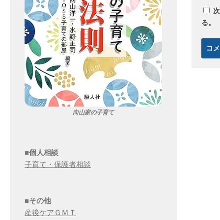
次
る。
向山家の子育て
■個人相談
子育て・保護者相談
■その他
産後ケアＧＭＴ