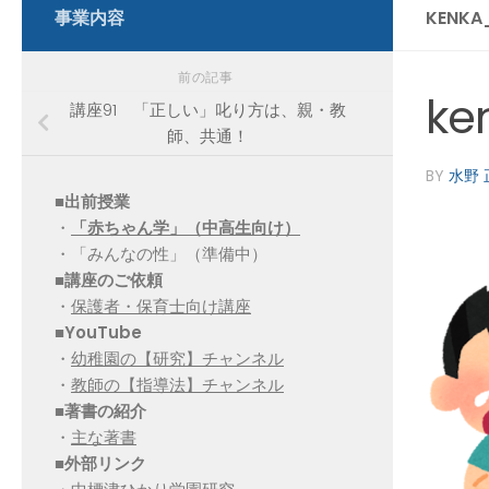
事業内容
KENKA
前の記事
ke
講座91 「正しい」叱り方は、親・教
師、共通！
BY
水野 
■出前授業
・
「赤ちゃん学」（中高生向け）
・「みんなの性」（準備中）
■講座のご依頼
・
保護者・保育士向け講座
■YouTube
・
幼稚園の【研究】チャンネル
・
教師の【指導法】チャンネル
■
著書の紹介
・
主な著書
■
外部リンク