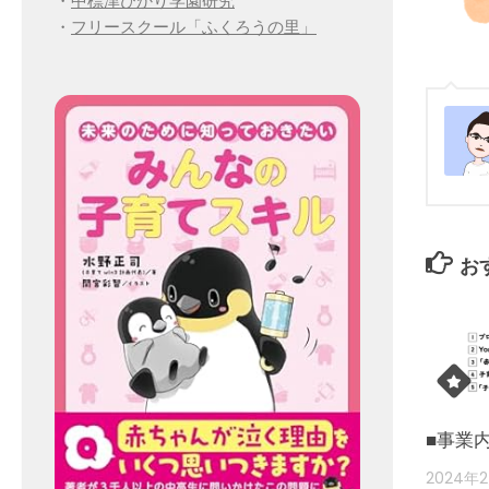
・
中標津ひかり学園研究
・
フリースクール「ふくろうの里」
お
■事業
2024年