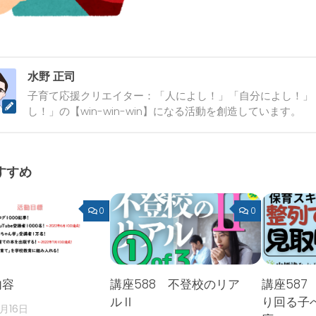
水野 正司
子育て応援クリエイター：「人によし！」「自分によし！」
し！」の【win-win-win】になる活動を創造しています。
すすめ
0
0
内容
講座588 不登校のリア
講座587
ルⅡ
り回る子
2月16日