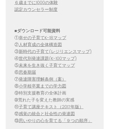
６歳までに1000の体験
認定カウンセラー制度
■
ダウンロード可能資料
①
幸せの子育てK-18マップ
②
人材育成の全体構造図
③
新時代の子育て(レジリエンスマップ)
④
世代別発達課題(K-100マップ)
⑤
未来を生き抜く子育てマップ
⑥
思春期届
⑦
発達障害理解条例（案）
⑧
小学校卒業までの学力図
⑨特別支援教育の全体計画
➉荒れた子を変えた教師の実感
⑪
子育て講座テキスト（2017年版）
⑫
感覚の統合と社会性の発達図
⑬
思いやりの心を育てる「９つの順序」