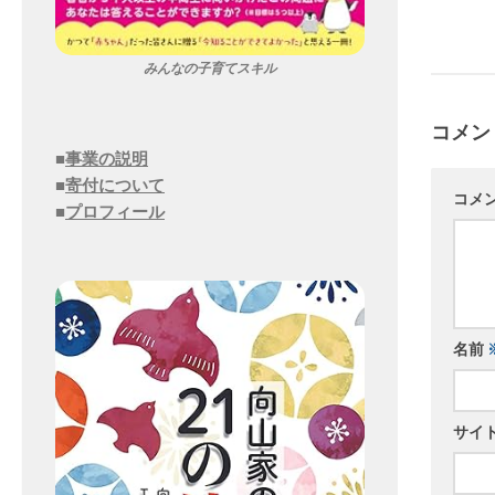
みんなの子育てスキル
コメン
■
事業の説明
■
寄付について
コメ
■
プロフィール
名前
サイ