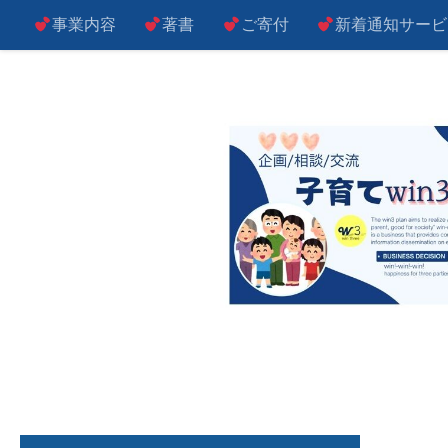
事業内容
著書
ご寄付
新着通知サービ
コンテンツへスキップ
子によし！親によし！世の中によし！