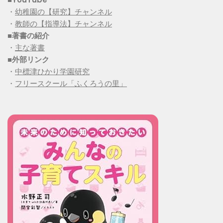
・
幼稚園の【研究】チャンネル
・
教師の【指導法】チャンネル
■
著書の紹介
・
主な著書
■
外部リンク
・
中標津ひかり学園研究
・
フリースクール「ふくろうの里」