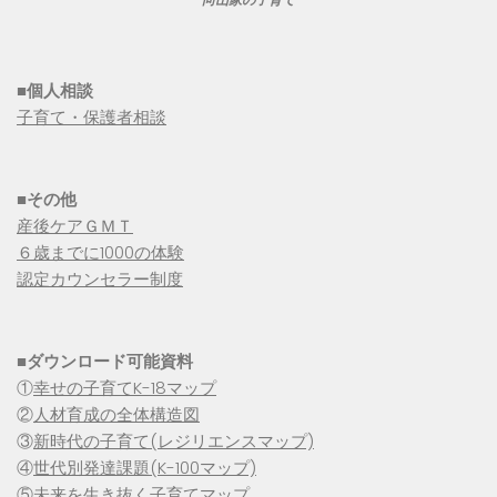
■個人相談
子育て・保護者相談
■その他
産後ケアＧＭＴ
６歳までに1000の体験
認定カウンセラー制度
■
ダウンロード可能資料
①
幸せの子育てK-18マップ
②
人材育成の全体構造図
③
新時代の子育て(レジリエンスマップ)
④
世代別発達課題(K-100マップ)
⑤
未来を生き抜く子育てマップ