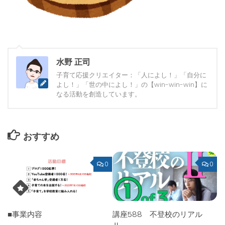
水野 正司
子育て応援クリエイター：「人によし！」「自分に
よし！」「世の中によし！」の【win-win-win】に
なる活動を創造しています。
おすすめ
0
0
■事業内容
講座588 不登校のリアル