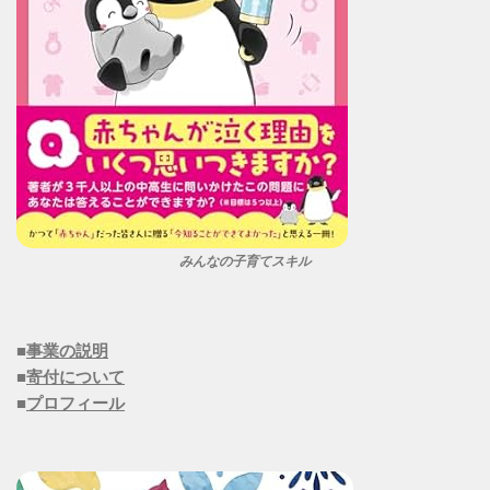
みんなの子育てスキル
■
事業の説明
■
寄付について
■
プロフィール