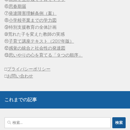
⑥
思春期届
⑦
発達障害理解条例（案）
⑧
小学校卒業までの学力図
⑨特別支援教育の全体計画
➉荒れた子を変えた教師の実感
⑪
子育て講座テキスト（2017年版）
⑫
感覚の統合と社会性の発達図
⑬
思いやりの心を育てる「９つの順序」
□
プライバシーポリシー
□
お問い合わせ
これまでの記事
検
索: