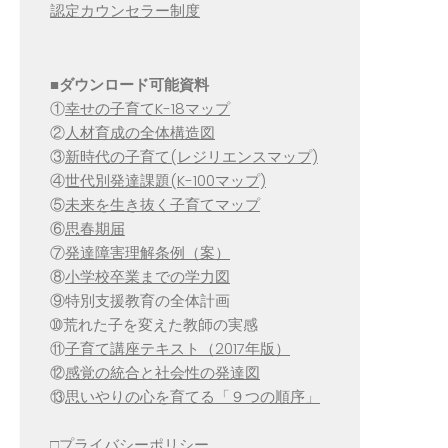
認定カウンセラー制度
■
ダウンロード可能資料
①
幸せの子育てK-18マップ
②
人材育成の全体構造図
③
新時代の子育て(レジリエンスマップ)
④
世代別発達課題(K-100マップ)
⑤
未来を生き抜く子育てマップ
⑥
思春期届
⑦
発達障害理解条例（案）
⑧
小学校卒業までの学力図
⑨特別支援教育の全体計画
➉荒れた子を変えた教師の実感
⑪
子育て講座テキスト（2017年版）
⑫
感覚の統合と社会性の発達図
⑬
思いやりの心を育てる「９つの順序」
□
プライバシーポリシー