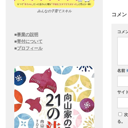
みんなの子育てスキル
コメン
コメ
■
事業の説明
■
寄付について
■
プロフィール
名前
サイ
次
る。