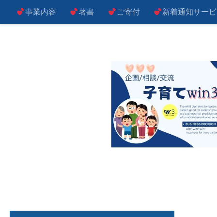
事業内容
著書
ご寄付
新着通知サービ
コンテンツへスキップ
子によし！親によし！世の中によし！