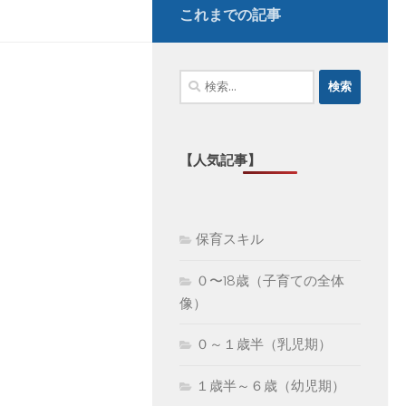
これまでの記事
検
索:
【人気記事】
保育スキル
０〜18歳（子育ての全体
像）
０～１歳半（乳児期）
１歳半～６歳（幼児期）