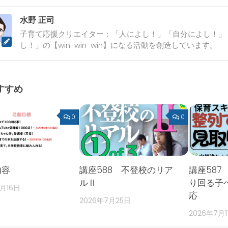
水野 正司
子育て応援クリエイター：「人によし！」「自分によし！」
し！」の【win-win-win】になる活動を創造しています。
すすめ
0
0
内容
講座588 不登校のリア
講座587
ルⅡ
り回る子
2月16日
応
2026年7月25日
2026年7月