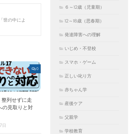
６～12歳（児童期）
「世の中によ
12～18歳（思春期）
発達障害への理解
いじめ・不登校
スマホ・ゲーム
0
正しい叱り方
赤ちゃん学
 整列せずに走
産後ケア
への見取りと対
父親学
17日
学校教育