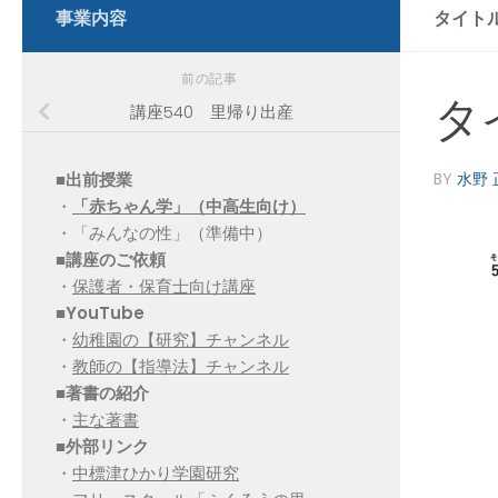
事業内容
タイト
前の記事
タ
講座540 里帰り出産
■出前授業
BY
水野 
・
「赤ちゃん学」（中高生向け）
・「みんなの性」（準備中）
■講座のご依頼
・
保護者・保育士向け講座
■YouTube
・
幼稚園の【研究】チャンネル
・
教師の【指導法】チャンネル
■
著書の紹介
・
主な著書
■
外部リンク
・
中標津ひかり学園研究