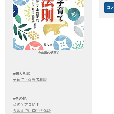
向山家の子育て
■個人相談
子育て・保護者相談
■その他
産後ケアＧＭＴ
６歳までに1000の体験