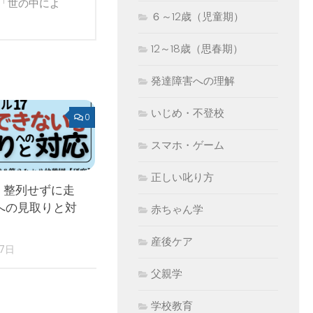
「世の中によ
６～12歳（児童期）
12～18歳（思春期）
発達障害への理解
いじめ・不登校
0
スマホ・ゲーム
正しい叱り方
 整列せずに走
への見取りと対
赤ちゃん学
産後ケア
17日
父親学
学校教育