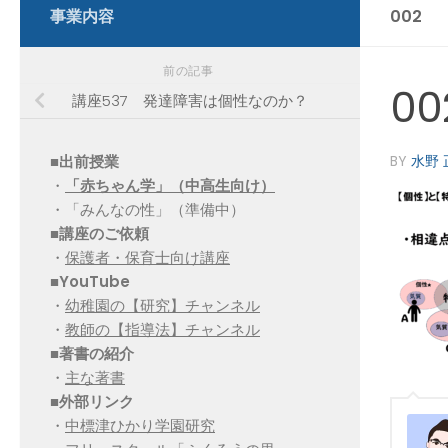
事業内容
002
前の記事
00
講座537 発達障害は個性なのか？
■出前授業
BY
水野 
・
「赤ちゃん学」（中高生向け）
・「みんなの性」（準備中）
■講座のご依頼
・
保護者・保育士向け講座
■YouTube
・
幼稚園の【研究】チャンネル
・
教師の【指導法】チャンネル
■
著書の紹介
・
主な著書
■
外部リンク
・
中標津ひかり学園研究