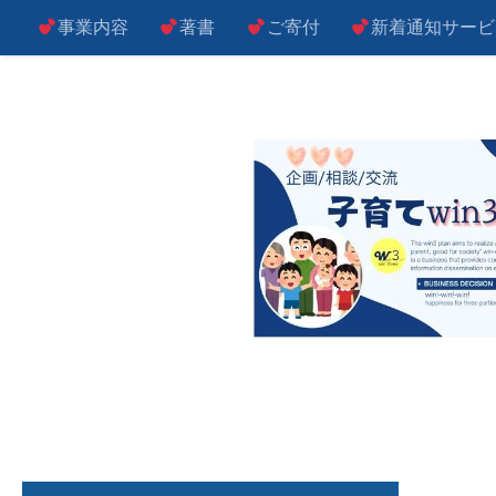
事業内容
著書
ご寄付
新着通知サービ
コンテンツへスキップ
子によし！親によし！世の中によし！