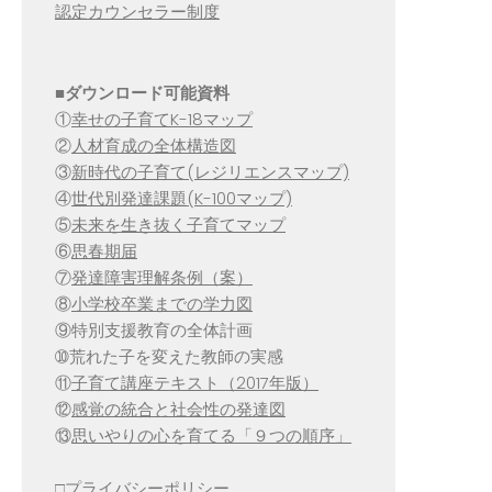
認定カウンセラー制度
■
ダウンロード可能資料
①
幸せの子育てK-18マップ
②
人材育成の全体構造図
③
新時代の子育て(レジリエンスマップ)
④
世代別発達課題(K-100マップ)
⑤
未来を生き抜く子育てマップ
⑥
思春期届
⑦
発達障害理解条例（案）
⑧
小学校卒業までの学力図
⑨特別支援教育の全体計画
➉荒れた子を変えた教師の実感
⑪
子育て講座テキスト（2017年版）
⑫
感覚の統合と社会性の発達図
⑬
思いやりの心を育てる「９つの順序」
□
プライバシーポリシー