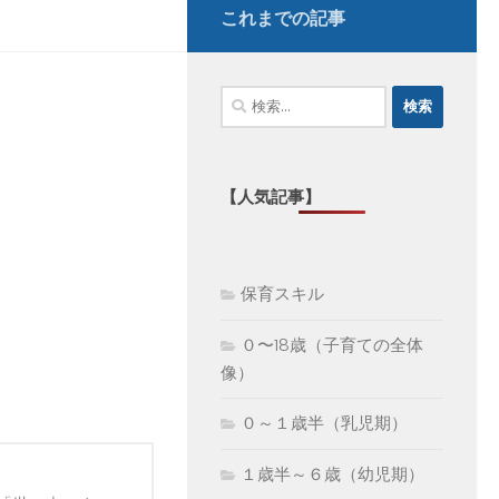
これまでの記事
検
索:
【人気記事】
保育スキル
０〜18歳（子育ての全体
像）
０～１歳半（乳児期）
１歳半～６歳（幼児期）