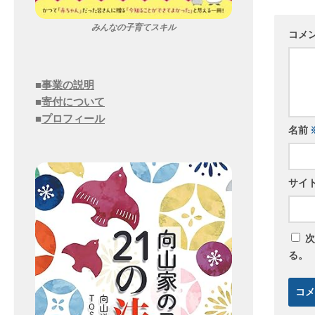
みんなの子育てスキル
コメ
■
事業の説明
■
寄付について
■
プロフィール
名前
サイ
次
る。