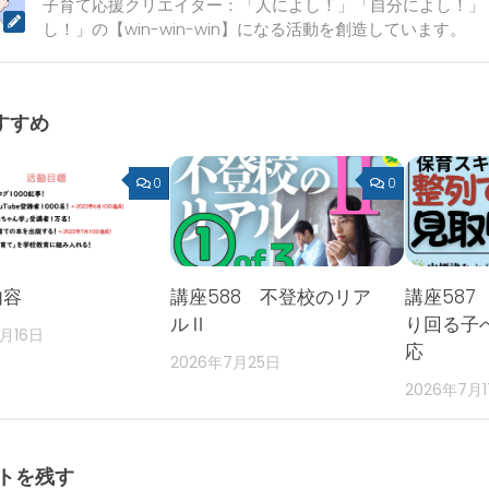
子育て応援クリエイター：「人によし！」「自分によし！」
し！」の【win-win-win】になる活動を創造しています。
すすめ
0
0
内容
講座588 不登校のリア
講座587
ルⅡ
り回る子
2月16日
応
2026年7月25日
2026年7月
トを残す