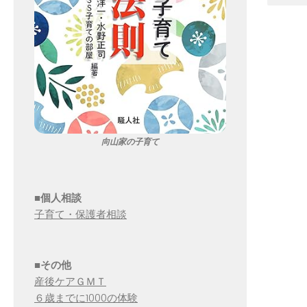
向山家の子育て
■個人相談
子育て・保護者相談
■その他
産後ケアＧＭＴ
６歳までに1000の体験