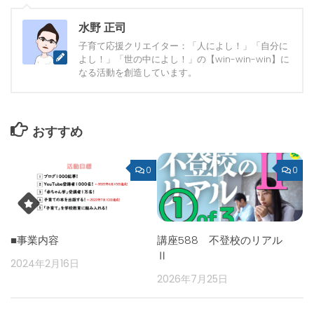
水野 正司
子育て応援クリエイター：「人によし！」「自分に
よし！」「世の中によし！」の【win-win-win】に
なる活動を創造しています。
おすすめ
0
0
■事業内容
講座588 不登校のリアル
Ⅱ
2024年2月16日
2026年7月25日