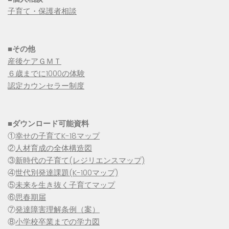
子育て・保護者相談
■その他
産後ケアＧＭＴ
６歳までに1000の体験
認定カウンセラー制度
■
ダウンロード可能資料
①
幸せの子育てK-18マップ
②
人材育成の全体構造図
③
新時代の子育て(レジリエンスマップ)
④
世代別発達課題(K-100マップ)
⑤
未来を生き抜く子育てマップ
⑥
思春期届
⑦
発達障害理解条例（案）
⑧
小学校卒業までの学力図