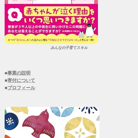
みんなの子育てスキル
■
事業の説明
■
寄付について
■
プロフィール