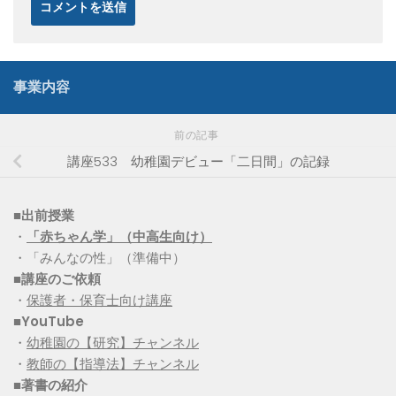
事業内容
前の記事
講座533 幼稚園デビュー「二日間」の記録
■出前授業
・
「赤ちゃん学」（中高生向け）
・「みんなの性」（準備中）
■講座のご依頼
・
保護者・保育士向け講座
■YouTube
・
幼稚園の【研究】チャンネル
・
教師の【指導法】チャンネル
■
著書の紹介