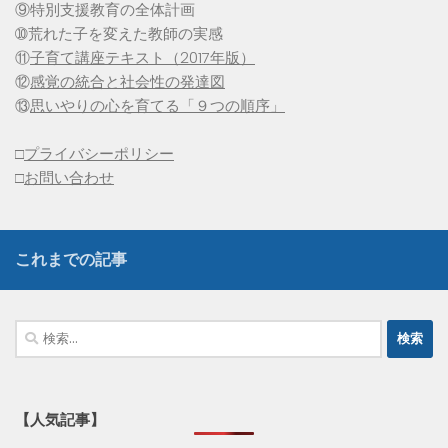
⑨特別支援教育の全体計画
➉荒れた子を変えた教師の実感
⑪
子育て講座テキスト（2017年版）
⑫
感覚の統合と社会性の発達図
⑬
思いやりの心を育てる「９つの順序」
□
プライバシーポリシー
□
お問い合わせ
これまでの記事
検
索:
【人気記事】