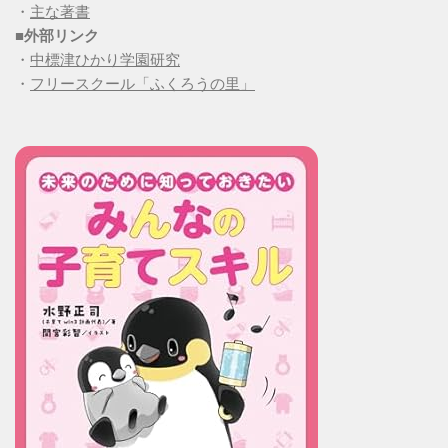
・
主な著書
■
外部リンク
・
中標津ひかり学園研究
・
フリースクール「ふくろうの里」