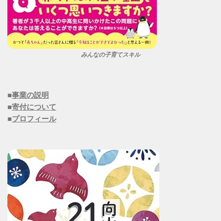
みんなの子育てスキル
■
事業の説明
■
寄付について
■
プロフィール