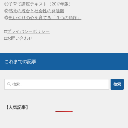
⑪
子育て講座テキスト（2017年版）
⑫
感覚の統合と社会性の発達図
⑬
思いやりの心を育てる「９つの順序」
□
プライバシーポリシー
□
お問い合わせ
これまでの記事
検
索:
【人気記事】