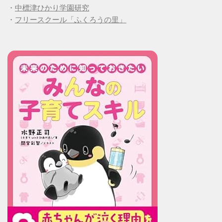
・
中標津ひかり学園研究
・
フリースクール「ふくろうの里」