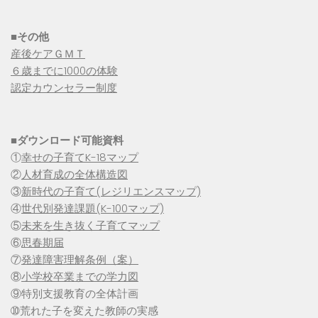
■その他
産後ケアＧＭＴ
６歳までに1000の体験
認定カウンセラー制度
■
ダウンロード可能資料
①
幸せの子育てK-18マップ
②
人材育成の全体構造図
③
新時代の子育て(レジリエンスマップ)
④
世代別発達課題(K-100マップ)
⑤
未来を生き抜く子育てマップ
⑥
思春期届
⑦
発達障害理解条例（案）
⑧
小学校卒業までの学力図
⑨特別支援教育の全体計画
➉荒れた子を変えた教師の実感