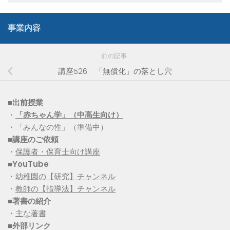
事業内容
前の記事
講座526 「無償化」の落とし穴
■出前授業
・
「赤ちゃん学」（中高生向け）
・「みんなの性」（準備中）
■講座のご依頼
・
保護者・保育士向け講座
■YouTube
・
幼稚園の【研究】チャンネル
・
教師の【指導法】チャンネル
■
著書の紹介
・
主な著書
■
外部リンク