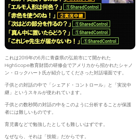
これは2019年の6月に青森県の弘前市にて開かれた
HighScope教育財団の研修会でアメリカから招かれたシャノ
ン・ロックハート氏が紹介してくださった対話場面です。
子供との対話の中で「シェアド・コントロール」と「実況中
継」というスキルが使われています。
子供との数秒間の対話の中をこのように分析することが保護
者には難しいものです。
育児書などで勉強したとしても難しいはずです。
なぜなら、それは「技能」だからです。