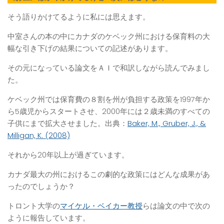
そう語りかけてるように私には思えます。
中室さんの本の中にカナダのケベック州における保育料の大
幅な引き下げの結果についての記述があります。
その元になっている論文をＡＩで和訳しながら読んでみまし
た。
ケベック州では保育費の８割を州が負担する政策を1997年か
ら5歳児からスタートさせ、2000年には２歳未満のすべての
子供にまで拡大させました。出典：
Baker, M., Gruber, J., &
Milligan, K. (2008)
それから20年以上が過ぎています。
カナダ最大の州におけるこの劇的な政策にはどんな成果があ
ったのでしょうか？
トロント大学の
マイケル・ベイカー教授
らは論文の中で次の
ように報告しています。