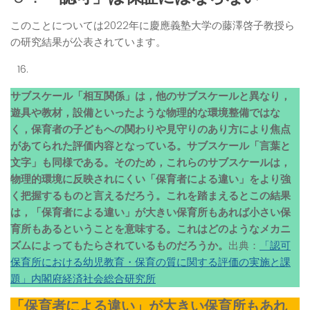
このことについては2022年に慶應義塾大学の藤澤啓子教授ら
の研究結果が公表されています。
サブスケール「相互関係」は，他のサブスケールと異なり，
遊具や教材，設備といったような物理的な環境整備ではな
く，保育者の子どもへの関わりや見守りのあり方により焦点
があてられた評価内容となっている。サブスケール「言葉と
文字」も同様である。そのため，これらのサブスケールは，
物理的環境に反映されにくい「保育者による違い」をより強
く把握するものと言えるだろう。これを踏まえるとこの結果
は，「保育者による違い」が大きい保育所もあれば小さい保
育所もあるということを意味する。これはどのようなメカニ
ズムによってもたらされているものだろうか。
出典：
「認可
保育所における幼児教育・保育の質に関する評価の実施と課
題」内閣府経済社会総合研究所
「保育者による違い」が大きい保育所もあれ