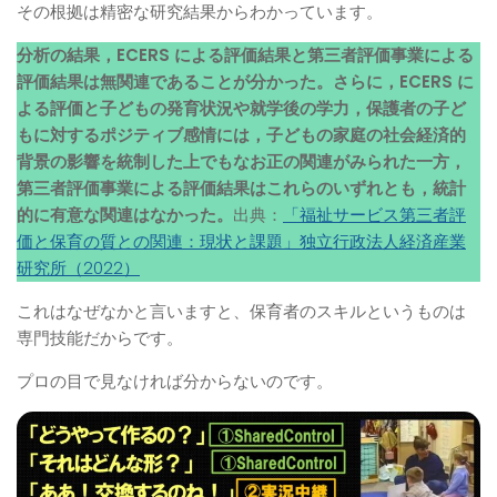
その根拠は精密な研究結果からわかっています。
分析の結果，ECERS による評価結果と第三者評価事業による
評価結果は無関連であることが分かった。さらに，ECERS に
よる評価と子どもの発育状況や就学後の学力，保護者の子ど
もに対するポジティブ感情には，子どもの家庭の社会経済的
背景の影響を統制した上でもなお正の関連がみられた一方，
第三者評価事業による評価結果はこれらのいずれとも，統計
的に有意な関連はなかった。
出典：
「福祉サービス第三者評
価と保育の質との関連：現状と課題」独立行政法人経済産業
研究所（2022）
これはなぜなかと言いますと、保育者のスキルというものは
専門技能だからです。
プロの目で見なければ分からないのです。