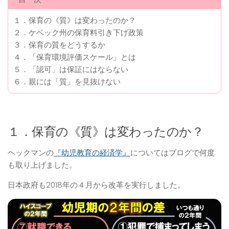
１．保育の《質》は変わったのか？
２．ケベック州の保育料引き下げ政策
３．保育の質をどうするか
４．「保育環境評価スケール」とは
５．「認可」は保証にはならない
６．親には「質」を見抜けない
１．保育の《質》は変わったのか？
ヘックマンの
『幼児教育の経済学』
についてはブログで何度
も取り上げました。
日本政府も2018年の４月から改革を実行しました。