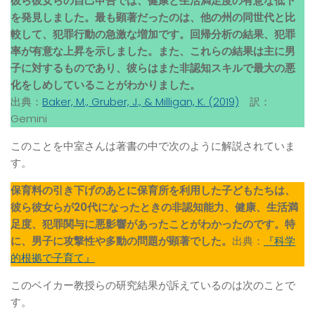
彼ら彼女らの自己申告では、健康と生活満足度の有意な低下
を発見しました。最も顕著だったのは、他の州の同世代と比
較して、犯罪行動の急激な増加です。回帰分析の結果、犯罪
率が有意な上昇を示しました。また、これらの結果は主に男
子に対するものであり、彼らはまた非認知スキルで最大の悪
化をしめしていることがわかりました。
出典：
Baker, M., Gruber, J., & Milligan, K. (2019)
訳：
Gemini
このことを中室さんは著書の中で次のように解説されていま
す。
保育料の引き下げのあとに保育所を利用した子どもたちは、
彼ら彼女らが20代になったときの非認知能力、健康、生活満
足度、犯罪関与に悪影響があったことがわかったのです。特
に、男子に攻撃性や多動の問題が顕著でした。
出典：
『科学
的根拠で子育て』
このベイカー教授らの研究結果が訴えているのは次のことで
す。