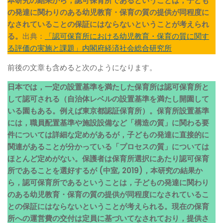
本研究の結果から，認可保育所であるということは，子ども
の発達に関わりのある幼児教育・保育の質の提供が同程度に
なされていることの保証にはならないということが考えられ
る。
出典：
「認可保育所における幼児教育・保育の質に関す
る評価の実施と課題」内閣府経済社会総合研究所
前後の文章も含めると次のようになります。
日本では，一定の設置基準を満たした保育所は認可保育所と
して認可される（自治体レベルの設置基準を満たし開園して
いる園もある。例えば東京都認証保育所）。保育所設置基準
には，職員配置基準や施設設備など「構造の質」に関わる要
件については詳細な定めがあるが，子どもの発達に直接的に
関連があることが分かっている「プロセスの質」については
ほとんど定めがない。保護者は保育所選択にあたり認可保育
所であることを選好するが (中室, 2019)，本研究の結果か
ら，認可保育所であるということは，子どもの発達に関わり
のある幼児教育・保育の質の提供が同程度になされているこ
との保証にはならないということが考えられる。現在の保育
所への運営費の交付は定員に基づいてなされており，提供さ