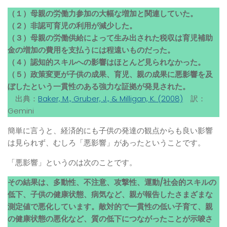
（１）母親の労働力参加の大幅な増加と関連していた。
（２）非認可育児の利用が減少した。
（３）母親の労働供給によって生み出された税収は育児補助
金の増加の費用を支払うには程遠いものだった。
（４）認知的スキルへの影響はほとんど見られなかった。
（５）政策変更が子供の成果、育児、親の成果に悪影響を及
ぼしたという一貫性のある強力な証拠が発見された。
出典：
Baker, M., Gruber, J., & Milligan, K. (2008)
訳：
Gemini
簡単に言うと、経済的にも子供の発達の観点からも良い影響
は見られず、むしろ「悪影響」があったということです。
「悪影響」というのは次のことです。
その結果は、多動性、不注意、攻撃性、運動/社会的スキルの
低下、子供の健康状態、病気など、親が報告したさまざまな
測定値で悪化しています。敵対的で一貫性の低い子育て、親
の健康状態の悪化など、質の低下につながったことが示唆さ