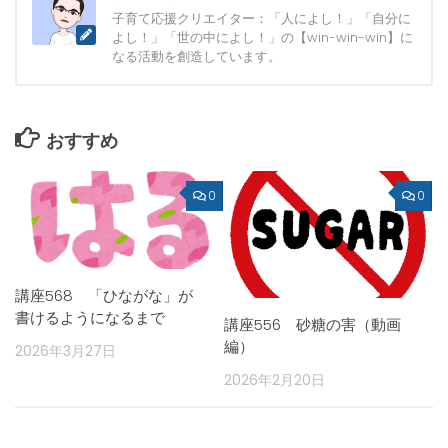
子育て応援クリエイター：「人によし！」「自分に
よし！」「世の中によし！」の【win-win-win】に
なる活動を創造しています。
おすすめ
0
0
講座568 「ひながな」が
書けるようになるまで
講座556 砂糖の害（動画
編）
2026年3月27日
2026年2月20日