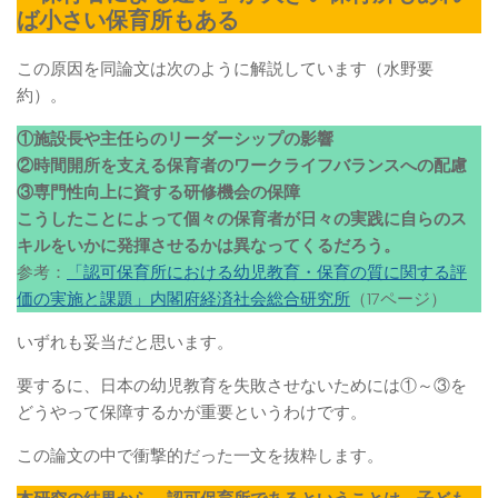
ば小さい保育所もある
この原因を同論文は次のように解説しています（水野要
約）。
①施設長や主任らのリーダーシップの影響
②時間開所を支える保育者のワークライフバランスへの配慮
③専門性向上に資する研修機会の保障
こうしたことによって個々の保育者が日々の実践に自らのス
キルをいかに発揮させるかは異なってくるだろう。
参考：
「認可保育所における幼児教育・保育の質に関する評
価の実施と課題」内閣府経済社会総合研究所
（17ページ）
いずれも妥当だと思います。
要するに、日本の幼児教育を失敗させないためには①～③を
どうやって保障するかが重要というわけです。
この論文の中で衝撃的だった一文を抜粋します。