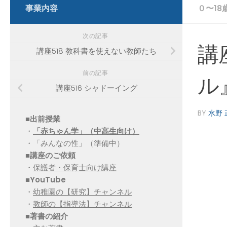
事業内容
０〜1
次の記事
講
講座518 教科書を使えない教師たち
前の記事
ル
講座516 シャドーイング
BY
水野 
■出前授業
・
「赤ちゃん学」（中高生向け）
・「みんなの性」（準備中）
■講座のご依頼
・
保護者・保育士向け講座
■YouTube
・
幼稚園の【研究】チャンネル
・
教師の【指導法】チャンネル
■
著書の紹介