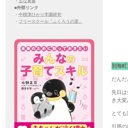
・
主な著書
■
外部リンク
・
中標津ひかり学園研究
・
フリースクール「ふくろうの里」
別海町
だんだ
先日は
き大変
とても
引用の