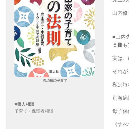
山内修
■山内
５冊も
実は、
それが
向山家の子育て
私は毎
別海病
■個人相談
母子保
子育て・保護者相談
《すべ