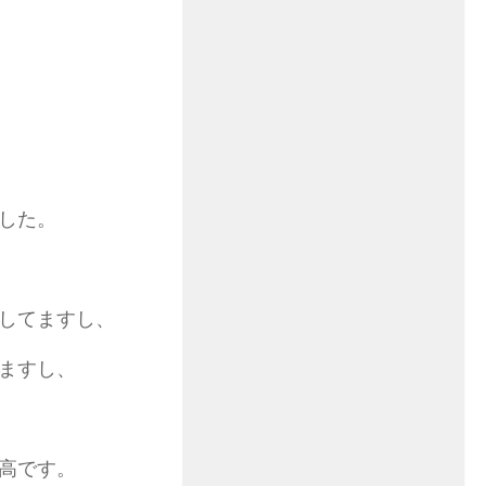
した。
してますし、
ますし、
高です。