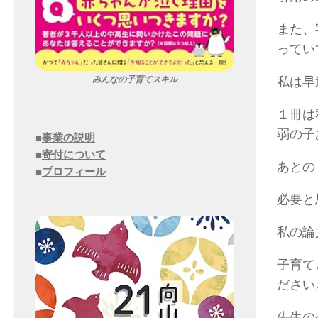
また、
ってい
私は早
みんなの子育てスキル
１冊は
弱の子
■
事業の説明
■
寄付について
あとの
■
プロフィール
必要と
私の論
子育て
ださい
先生の