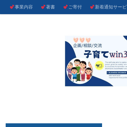
事業内容
著書
ご寄付
新着通知サービ
コンテンツへスキップ
子によし！親によし！世の中によし！