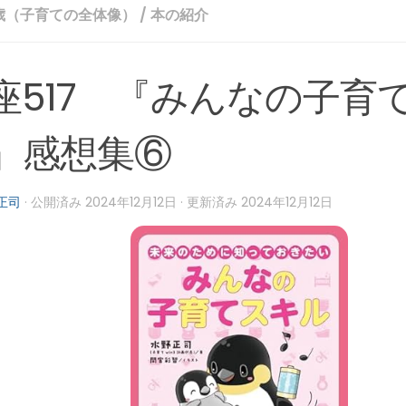
8歳（子育ての全体像）
/
本の紹介
座517 『みんなの子育
』感想集⑥
正司
· 公開済み
2024年12月12日
· 更新済み
2024年12月12日