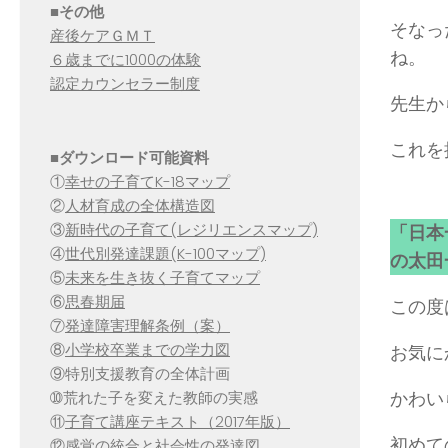
■その他
そなっ
産後ケアＧＭＴ
ね。
６歳までに1000の体験
認定カウンセラー制度
先生か
これを
■
ダウンロード可能資料
①
幸せの子育てK-18マップ
②
人材育成の全体構造図
③
新時代の子育て(レジリエンスマップ)
「日本
④
世代別発達課題(K-100マップ)
の太田
⑤
未来を生き抜く子育てマップ
⑥
思春期届
この度
⑦
発達障害理解条例（案）
⑧
小学校卒業までの学力図
お気に
⑨特別支援教育の全体計画
かわい
➉荒れた子を変えた教師の実感
⑪
子育て講座テキスト（2017年版）
初めて
⑫
感覚の統合と社会性の発達図