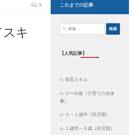
3
これまでの記事
検
てスキ
索:
【人気記事】
保育スキル
０〜18歳（子育ての全体
像）
０～１歳半（乳児期）
１歳半～６歳（幼児期）