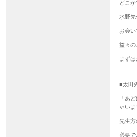
どこか
水野先
お会い
益々の
まずは
■太田
「あど
ゃいま
先生方
必要で