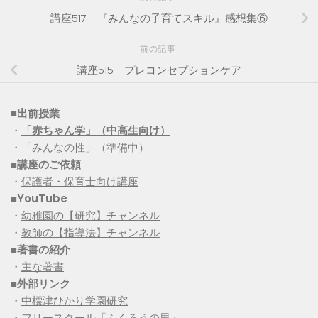
講座517 『みんなの子育てスキル』感想集⑥
前の記事
講座515 プレコンセプションケア
■出前授業
・
「赤ちゃん学」（中高生向け）
・「みんなの性」（準備中）
■講座のご依頼
・
保護者・保育士向け講座
■YouTube
・
幼稚園の【研究】チャンネル
・
教師の【指導法】チャンネル
■
著書の紹介
・
主な著書
■
外部リンク
・
中標津ひかり学園研究
・
フリースクール「ふくろうの里」