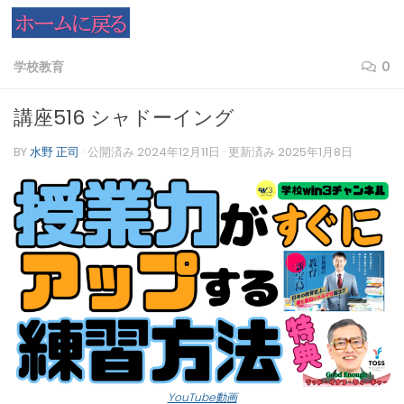
コンテンツへスキップ
学校教育
0
講座516 シャドーイング
BY
水野 正司
· 公開済み
2024年12月11日
· 更新済み
2025年1月8日
YouTube動画