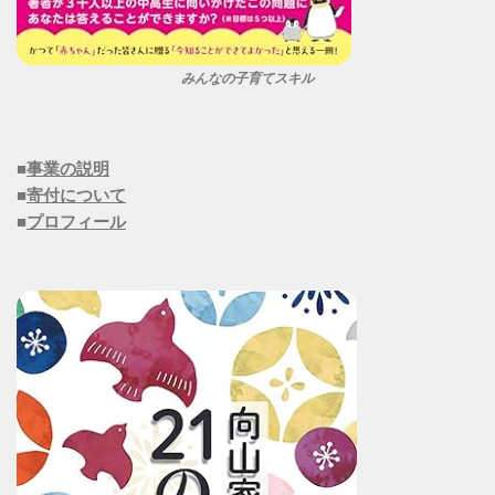
みんなの子育てスキル
■
事業の説明
■
寄付について
■
プロフィール