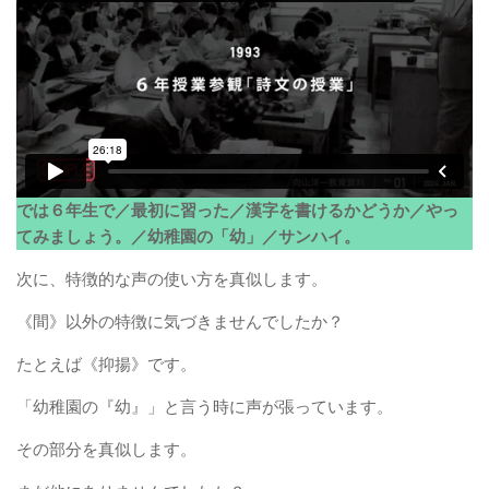
では６年生で／最初に習った／漢字を書けるかどうか／やっ
てみましょう。／幼稚園の「幼」／サンハイ。
次に、特徴的な声の使い方を真似します。
《間》以外の特徴に気づきませんでしたか？
たとえば《抑揚》です。
「幼稚園の『幼』」と言う時に声が張っています。
その部分を真似します。