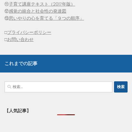
⑪
子育て講座テキスト（2017年版）
⑫
感覚の統合と社会性の発達図
⑬
思いやりの心を育てる「９つの順序」
□
プライバシーポリシー
□
お問い合わせ
これまでの記事
検
索:
【人気記事】