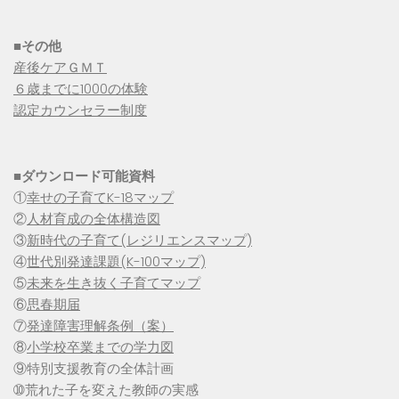
■その他
産後ケアＧＭＴ
６歳までに1000の体験
認定カウンセラー制度
■
ダウンロード可能資料
①
幸せの子育てK-18マップ
②
人材育成の全体構造図
③
新時代の子育て(レジリエンスマップ)
④
世代別発達課題(K-100マップ)
⑤
未来を生き抜く子育てマップ
⑥
思春期届
⑦
発達障害理解条例（案）
⑧
小学校卒業までの学力図
⑨特別支援教育の全体計画
➉荒れた子を変えた教師の実感