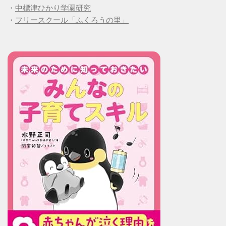
・
中標津ひかり学園研究
・
フリースクール「ふくろうの里」