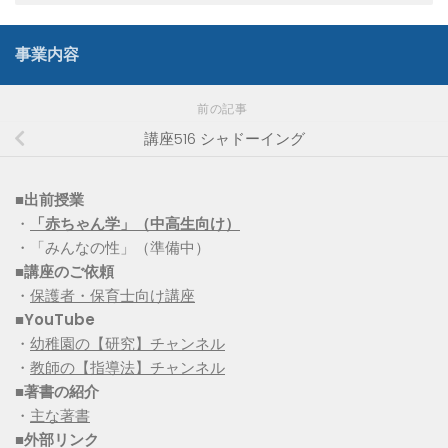
事業内容
前の記事
講座516 シャドーイング
■出前授業
・
「赤ちゃん学」（中高生向け）
・「みんなの性」（準備中）
■講座のご依頼
・
保護者・保育士向け講座
■YouTube
・
幼稚園の【研究】チャンネル
・
教師の【指導法】チャンネル
■
著書の紹介
・
主な著書
■
外部リンク