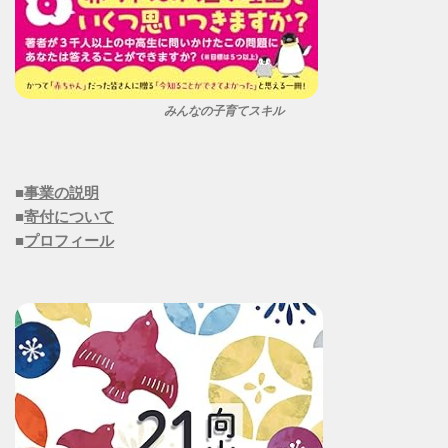
みんなの子育てスキル
■
事業の説明
■
寄付について
■
プロフィール