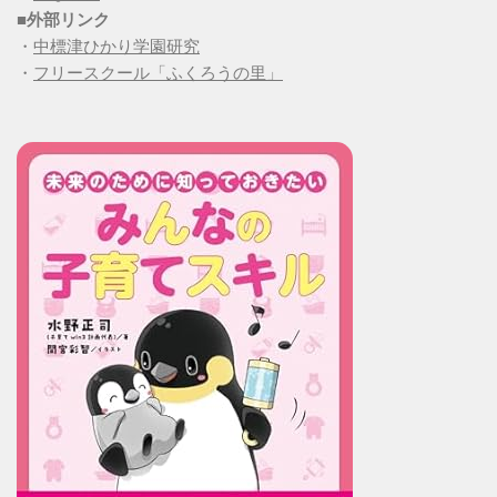
■
外部リンク
・
中標津ひかり学園研究
・
フリースクール「ふくろうの里」