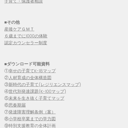
子育て・保護者相談
■その他
産後ケアＧＭＴ
６歳までに1000の体験
認定カウンセラー制度
■
ダウンロード可能資料
①
幸せの子育てK-18マップ
②
人材育成の全体構造図
③
新時代の子育て(レジリエンスマップ)
④
世代別発達課題(K-100マップ)
⑤
未来を生き抜く子育てマップ
⑥
思春期届
⑦
発達障害理解条例（案）
⑧
小学校卒業までの学力図
⑨特別支援教育の全体計画