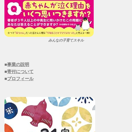
みんなの子育てスキル
■
事業の説明
■
寄付について
■
プロフィール