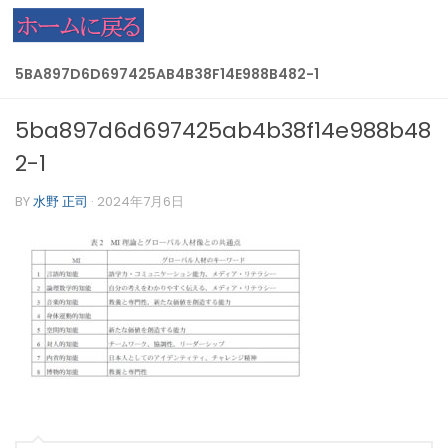
コンテンツへスキップ
5BA897D6D697425AB4B38F14E988B482-1
5ba897d6d697425ab4b38f14e988b48
2-1
BY
水野 正司
·
2024年7月6日