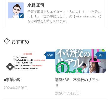
水野 正司
子育て応援クリエイター：「人によし！」「自分に
よし！」「世の中によし！」の【win-win-win】に
なる活動を創造しています。
おすすめ
0
0
■事業内容
講座588 不登校のリアル
Ⅱ
2024年2月16日
2026年7月25日