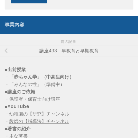
事業内容
前の記事
講座493 早教育と早期教育
■出前授業
・
「赤ちゃん学」（中高生向け）
・「みんなの性」（準備中）
■講座のご依頼
・
保護者・保育士向け講座
■YouTube
・
幼稚園の【研究】チャンネル
・
教師の【指導法】チャンネル
■
著書の紹介
・
主な著書