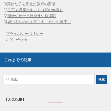
➉荒れた子を変えた教師の実感
⑪
子育て講座テキスト（2017年版）
⑫
感覚の統合と社会性の発達図
⑬
思いやりの心を育てる「９つの順序」
□
プライバシーポリシー
□
お問い合わせ
これまでの記事
検
索:
【人気記事】