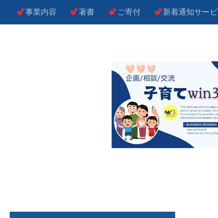
事業内容
著書
ご寄付
新着通知サービ
コンテンツへスキップ
子によし！親によし！世の中によし！