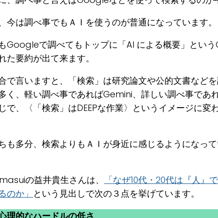
、今は調べ事でもＡＩを使うのが普通になっています。
もGoogleで調べてもトップに「AI による概要」というG
れた要約が出て来ます。
合で言いますと、「検索」は研究論文や公的文書などを
多く、軽い調べ事であればGemini、詳しい調べ事であれ
じで、〈「検索」はDEEPな作業〉というイメージに変
ちも多分、検索よりもＡＩが身近に感じるようになって
ce masuiの益井貴生さんは、
「なぜ10代・20代は『人』で
るのか」
という見出しで次の３点を挙げています。
心理的なハードルの低さ