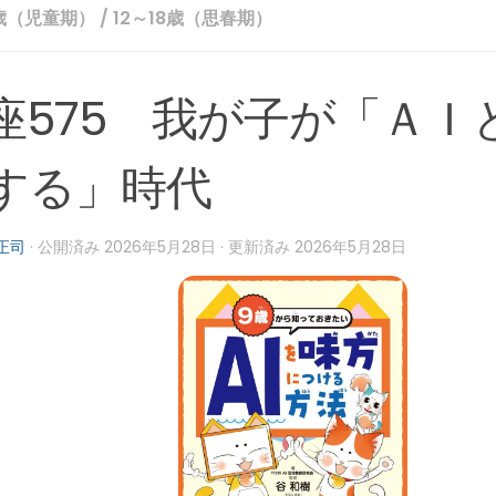
歳（児童期）
/
12～18歳（思春期）
座575 我が子が「ＡＩ
する」時代
正司
· 公開済み
2026年5月28日
· 更新済み
2026年5月28日