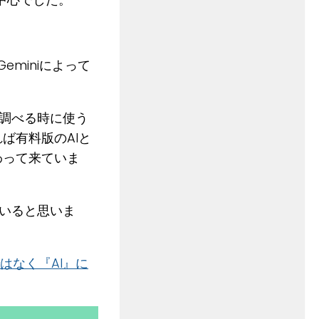
eminiによって
調べる時に使う
ば有料版のAIと
わって来ていま
いると思いま
はなく『AI』に