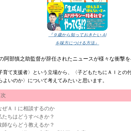
『９歳から知っておきたい AI
を味方につける方法』
の阿部慎之助監督が辞任されたニュースが様々な衝撃を
子育て支援者〉という立場から、〈子どもたちにＡＩとの
らよいのか〉について考えてみたいと思います。
次
なぜＡＩに相談するのか
私たちはどうすべきか？
教師ならどう教えるか？