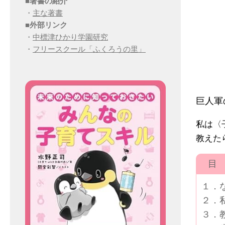
■
著書の紹介
・
主な著書
■
外部リンク
・
中標津ひかり学園研究
・
フリースクール「ふくろうの里」
巨人軍
私は〈
教えた
目 
１．
２．
３．