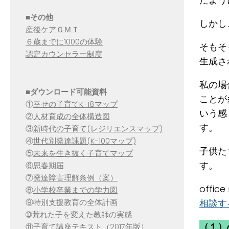
■その他
しかし
産後ケアＧＭＴ
６歳までに1000の体験
そもそ
認定カウンセラー制度
生成さ
私の場
■
ダウンロード可能資料
ことが
①
幸せの子育てK-18マップ
いう感
②
人材育成の全体構造図
す。
③
新時代の子育て(レジリエンスマップ)
④
世代別発達課題(K-100マップ)
子供た
⑤
未来を生き抜く子育てマップ
す。
⑥
思春期届
⑦
発達障害理解条例（案）
offi
⑧
小学校卒業までの学力図
相談す
⑨特別支援教育の全体計画
➉荒れた子を変えた教師の実感
（１）
⑪
子育て講座テキスト（2017年版）