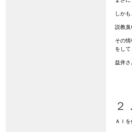
しかも
説教臭
その情
をして
益井さ
２
ＡＩを