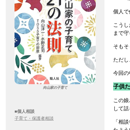
個人で
こうし
まで守
そもそ
ただし
今回の
子供
向山家の子育て
この娘
して話
■個人相談
子育て・保護者相談
「相談
たよう