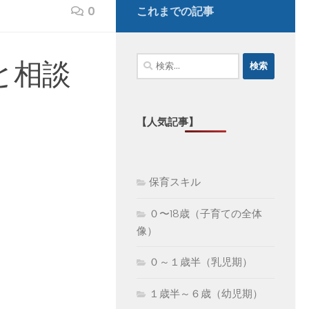
0
これまでの記事
検
と相談
索:
【人気記事】
保育スキル
０〜18歳（子育ての全体
像）
０～１歳半（乳児期）
１歳半～６歳（幼児期）