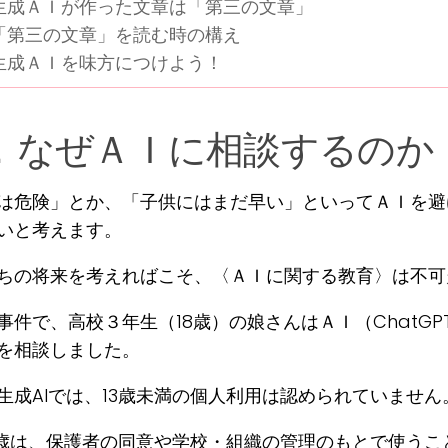
生成ＡＩが作った文章は「第三の文章」
「第三の文章」を読む時の構え
生成ＡＩを味方につけよう！
．なぜＡＩに相談するのか
は危険」とか、「子供にはまだ早い」といってＡＩを避
いと考えます。
ちの将来を考えればこそ、〈ＡＩに関する教育〉は不可
事件で、高校３年生（18歳）の娘さんはＡＩ（ChatG
を相談しました。
生成AIでは、13歳未満の個人利用は認められていません
17歳は、保護者の同意や学校・組織の管理のもとで使う