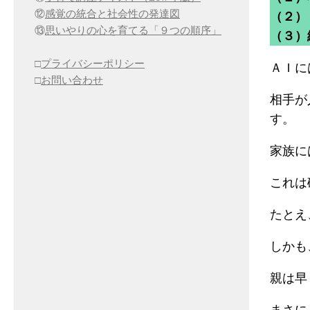
⑫
感覚の統合と社会性の発達図
（２）
⑬
思いやりの心を育てる「９つの順序」
（３）
□
プライバシーポリシー
ＡＩに
□
お問い合わせ
相手が
す。
家族に
これは
たとえ
しかも
親は早
まさに