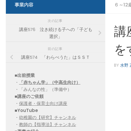
事業内容
６～12
次の記事
講
講座576 泣き続ける子への「子ども
選択」
を
前の記事
講座574 「わらべうた」はＳＳＴ
BY
水野 
■出前授業
・
「赤ちゃん学」（中高生向け）
・「みんなの性」（準備中）
■講座のご依頼
・
保護者・保育士向け講座
■YouTube
・
幼稚園の【研究】チャンネル
・
教師の【指導法】チャンネル