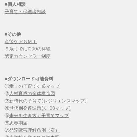
■個人相談
子育て・保護者相談
■その他
産後ケアＧＭＴ
６歳までに1000の体験
認定カウンセラー制度
■
ダウンロード可能資料
①
幸せの子育てK-18マップ
②
人材育成の全体構造図
③
新時代の子育て(レジリエンスマップ)
④
世代別発達課題(K-100マップ)
⑤
未来を生き抜く子育てマップ
⑥
思春期届
⑦
発達障害理解条例（案）