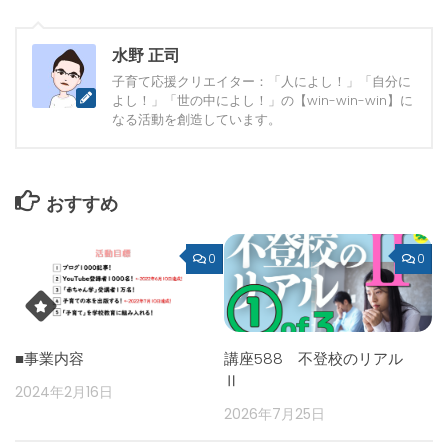
水野 正司
子育て応援クリエイター：「人によし！」「自分に
よし！」「世の中によし！」の【win-win-win】に
なる活動を創造しています。
おすすめ
0
0
■事業内容
講座588 不登校のリアル
Ⅱ
2024年2月16日
2026年7月25日