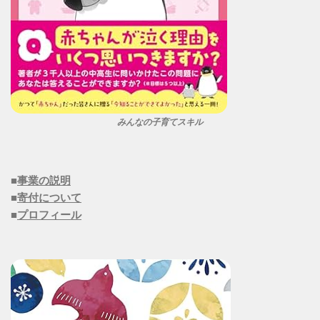
みんなの子育てスキル
■
事業の説明
■
寄付について
■
プロフィール