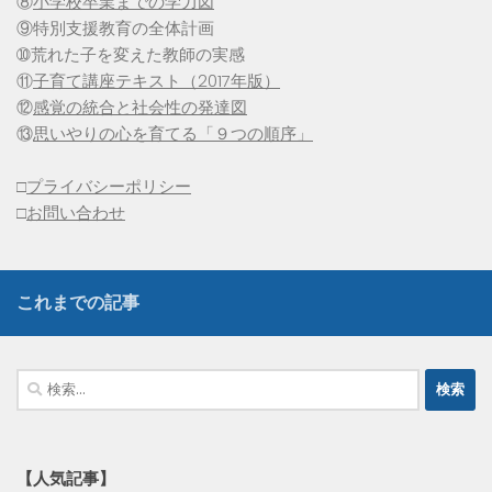
⑧
小学校卒業までの学力図
⑨特別支援教育の全体計画
➉荒れた子を変えた教師の実感
⑪
子育て講座テキスト（2017年版）
⑫
感覚の統合と社会性の発達図
⑬
思いやりの心を育てる「９つの順序」
□
プライバシーポリシー
□
お問い合わせ
これまでの記事
検
索:
【人気記事】