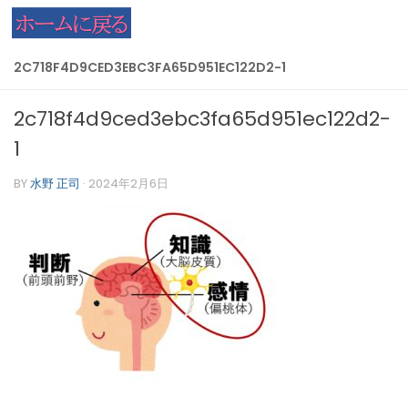
コンテンツへスキップ
2C718F4D9CED3EBC3FA65D951EC122D2-1
2c718f4d9ced3ebc3fa65d951ec122d2-
1
BY
水野 正司
·
2024年2月6日