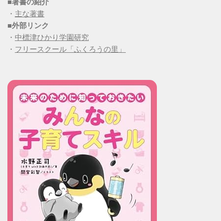
■
著書の紹介
・
主な著書
■
外部リンク
・
中標津ひかり学園研究
・
フリースクール「ふくろうの里」