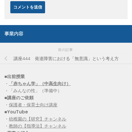
事業内容
前の記事
講座444 発達障害における「無意識」という考え方
■出前授業
・
「赤ちゃん学」（中高生向け）
・「みんなの性」（準備中）
■講座のご依頼
・
保護者・保育士向け講座
■YouTube
・
幼稚園の【研究】チャンネル
・
教師の【指導法】チャンネル